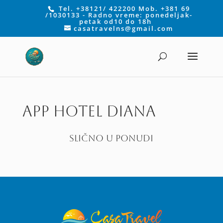
Tel. +38121/ 422200 Mob. +381 69
/1030133 - Radno vreme: ponedeljak-
petak od10 do 18h
casatravelns@gmail.com
App hotel Diana
SLIČNO U PONUDI