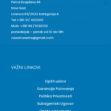
Petra Drapšina 45
Sajt CaSA Travel. D.o.o koristi kolačiće (cookies) kako bi
Novi Sad
poboljšao funkcionalnost stranice.
Licenca 63/2022 kategorija A
Tel:+381 21/ 422200
Više o kolačićima pročitajte u
Uslovima korišćenja i politici
Mob: +381 69 /1030133
privatnosti.
ponedeljak – petak od 10 do 18h
Slažem se
casatravelns@gmail.com
VAŽNI LINKOVI
Opšti uslovi
Garancija Putovanja
Politika Privatnosti
Subagentski Ugovor
Opšte napomene