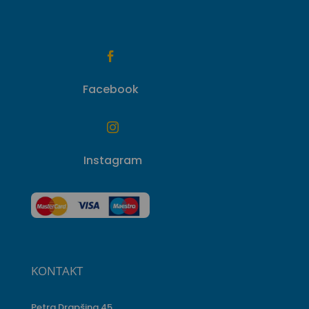

Facebook

Instagram
KONTAKT
Petra Drapšina 45