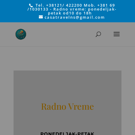
Tel. +38121/ 422200 Mob. +381 69
/1030133 - Radno vreme: ponedeljak-
petak od10 do 18h
casatravelns@gmail.com
Radno Vreme
PONEDELJAK-PETAK