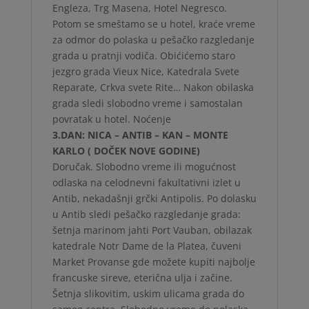
Engleza, Trg Masena, Hotel Negresco.
Potom se smeštamo se u hotel, kraće vreme
za odmor do polaska u pešačko razgledanje
grada u pratnji vodiča. Obićićemo staro
jezgro grada Vieux Nice, Katedrala Svete
Reparate, Crkva svete Rite… Nakon obilaska
grada sledi slobodno vreme i samostalan
povratak u hotel. Noćenje
3.DAN: NICA – ANTIB – KAN – MONTE
KARLO ( DOČEK NOVE GODINE)
Doručak. Slobodno vreme ili mogućnost
odlaska na celodnevni fakultativni izlet u
Antib, nekadašnji grčki Antipolis. Po dolasku
u Antib sledi pešačko razgledanje grada:
šetnja marinom jahti Port Vauban, obilazak
katedrale Notr Dame de la Platea, čuveni
Market Provanse gde možete kupiti najbolje
francuske sireve, eterična ulja i začine.
Šetnja slikovitim, uskim ulicama grada do