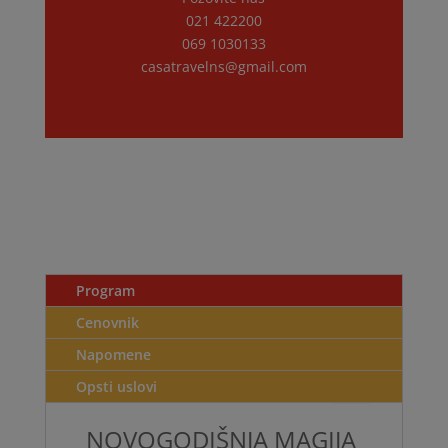
021 422200
069 1030133
casatravelns@gmail.com
Program
Cenovnik
Napomene
Opsti uslovi
NOVOGODIŠNJA MAGIJA