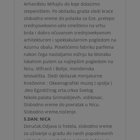
Arhanđelu Mihajlu do koje dolazimo
stepeništem. Po obilasku grada sledi kraće
slobodno vreme do polaska za Eze, prelepo
srednjovekovno selo smešteno na vrhu
brda i dobro očuvanom srednjovekovnom
arhitekturom i spektakularnim pogledom na
Azurnu obalu. Posetićemo fabriku parfema
nakon čega nastaljamo vožnju ka Monaku
lokalnim putem sa najlepšim pogledom na
Nicu, Vilfranš i Bolije, mondenska
letovališta. Sledi obilazak minijaturne
Kneževine : Okeanografski muzej ( spolja )
,deo Egzotičnog vrta,crkva Svetog
Nikole,palata Grimaldijevih, vidikovac,
Slobodno vreme do povratak u Nicu.
Slobodno vreme,noćenje.
5.DAN: NICA
Doručak.Odjava iz hotela, slobodno vreme
za uživanje u gradu do ranih popodnevnih