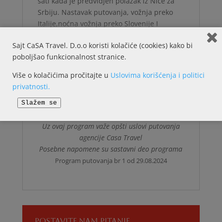
sati kada je predvidjen polazak iz Nice za
Srbiju. Nastavak putovanja, vožnja preko
Italije,noćna vožnja preko Slovenije I
Hrvatske…
Sajt CaSA Travel. D.o.o koristi kolačiće (cookies) kako bi
6.DAN: BEOGRAD – NOVI SAD
poboljšao funkcionalnost stranice.
Dolazak u Srbiju u podnevnim satima
Kraj programa
Više o kolačićima pročitajte u
Uslovima korišćenja i politici
privatnosti.
Organizator putovanja je turistička agencija
Casa Travel, Licenca OTP br. 63/2022 A
Slažem se
kategorije od 14.06.2022 godine
Uz ovaj program važe opšti uslovi putovanja
agencije Casa Travel
Posebne napomene su sastavni deo programa
Program putovanja br 1 od 29.08.2024
POSTAVITE NAM PITANJE