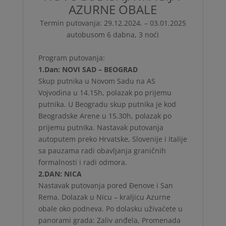
AZURNE OBALE
Termin putovanja: 29.12.2024. – 03.01.2025
autobusom 6 dabna, 3 noći
Program putovanja:
1.Dan: NOVI SAD – BEOGRAD
Skup putnika u Novom Sadu na AS
Vojvodina u 14.15h, polazak po prijemu
putnika. U Beogradu skup putnika je kod
Beogradske Arene u 15.30h, polazak po
prijemu putnika. Nastavak putovanja
autoputem preko Hrvatske, Slovenije i Italije
sa pauzama radi obavljanja graničnih
formalnosti i radi odmora.
2.DAN: NICA
Nastavak putovanja pored Đenove i San
Rema. Dolazak u Nicu – kraljicu Azurne
obale oko podneva. Po dolasku uživaćete u
panorami grada: Zaliv anđela, Promenada