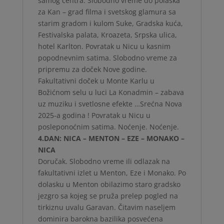
samog centra. Slobodno vreme do polaska
za Kan – grad filma i svetskog glamura sa
starim gradom i kulom Suke, Gradska kuća,
Festivalska palata, Kroazeta, Srpska ulica,
hotel Karlton. Povratak u Nicu u kasnim
popodnevnim satima. Slobodno vreme za
pripremu za doček Nove godine.
Fakultativni doček u Monte Karlu u
Božićnom selu u luci La Konadmin – zabava
uz muziku i svetlosne efekte …Srećna Nova
2025-a godina ! Povratak u Nicu u
posleponoćnim satima. Noćenje. Noćenje.
4.DAN: NICA – MENTON – EZE – MONAKO –
NICA
Doručak. Slobodno vreme ili odlazak na
fakultativni izlet u Menton, Eze i Monako. Po
dolasku u Menton obilazimo staro gradsko
jezgro sa kojeg se pruža prelep pogled na
tirkiznu uvalu Garavan. Čitavim naseljem
dominira barokna bazilika posvećena