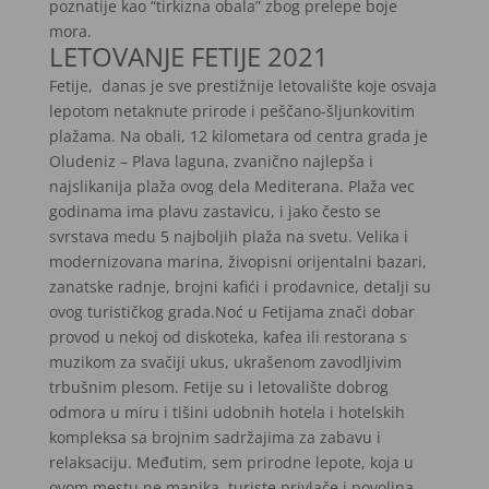
poznatije kao “tirkizna obala” zbog prelepe boje
mora.
LETOVANJE FETIJE 2021
Fetije, danas je sve prestižnije letovalište koje osvaja
lepotom netaknute prirode i peščano-šljunkovitim
plažama. Na obali, 12 kilometara od centra grada je
Oludeniz – Plava laguna, zvanično najlepša i
najslikanija plaža ovog dela Mediterana. Plaža vec
godinama ima plavu zastavicu, i jako često se
svrstava medu 5 najboljih plaža na svetu. Velika i
modernizovana marina, živopisni orijentalni bazari,
zanatske radnje, brojni kafići i prodavnice, detalji su
ovog turističkog grada.Noć u Fetijama znači dobar
provod u nekoj od diskoteka, kafea ili restorana s
muzikom za svačiji ukus, ukrašenom zavodljivim
trbušnim plesom. Fetije su i letovalište dobrog
odmora u miru i tišini udobnih hotela i hotelskih
kompleksa sa brojnim sadržajima za zabavu i
relaksaciju. Međutim, sem prirodne lepote, koja u
ovom mestu ne manjka, turiste privlače i povoljna