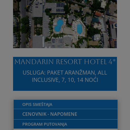
MANDARIN RESORT HOTEL 4*
USLUGA: PAKET ARANŽMAN, ALL
INCLUSIVE, 7, 10, 14 NOĆI
OPIS SMEŠTAJA
CENOVNIK - NAPOMENE
PROGRAM PUTOVANJA