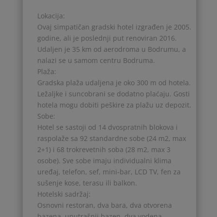
Lokacija:
Ovaj simpatičan gradski hotel izgrađen je 2005.
godine, ali je poslednji put renoviran 2016.
Udaljen je 35 km od aerodroma u Bodrumu, a
nalazi se u samom centru Bodruma.
Plaža:
Gradska plaža udaljena je oko 300 m od hotela.
Ležaljke i suncobrani se dodatno plaćaju. Gosti
hotela mogu dobiti peškire za plažu uz depozit.
Sobe:
Hotel se sastoji od 14 dvospratnih blokova i
raspolaže sa 92 standardne sobe (24 m2, max
2+1) i 68 trokrevetnih soba (28 m2, max 3
osobe). Sve sobe imaju individualni klima
uređaj, telefon, sef, mini-bar, LCD TV, fen za
sušenje kose, terasu ili balkon.
Hotelski sadržaj:
Osnovni restoran, dva bara, dva otvorena
bazena, unutrašnji bazen, dva vodena