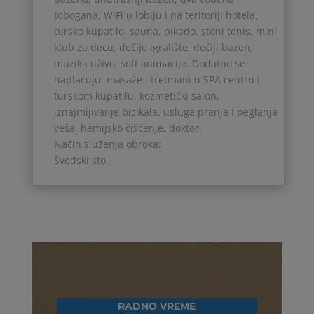
tobogana, WiFi u lobiju i na teritoriji hotela,
tursko kupatilo, sauna, pikado, stoni tenis, mini
klub za decu, dečije igralište, dečiji bazen,
muzika uživo, soft animacije. Dodatno se
naplaćuju: masaže i tretmani u SPA centru i
turskom kupatilu, kozmetički salon,
iznajmljivanje bicikala, usluga pranja I peglanja
veša, hemijsko čišćenje, doktor.
Način služenja obroka:
Švedski sto.
RADNO VREME