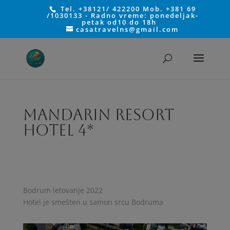
Tel. +38121/ 422200 Mob. +381 69
/1030133 - Radno vreme: ponedeljak-
petak od10 do 18h
casatravelns@gmail.com
MANDARIN RESORT
HOTEL 4*
Bodrum letovanje 2022
Hotel je smešten u samon srcu Bodruma