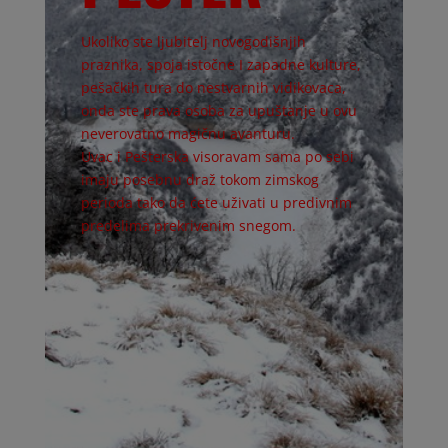
Ukoliko ste ljubitelj novogodišnjih
praznika, spoja istočne I zapadne kulture,
pešačkih tura do nestvarnih vidikovaca,
onda ste prava osoba za upuštanje u ovu
neverovatno magičnu avanturu.
Uvac i Pešterska visoravam sama po sebi
imaju posebnu draž tokom zimskog
perioda tako da ćete uživati u predivnim
predelima prekrivenim snegom.