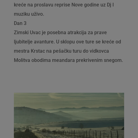
kreće na proslavu reprise Nove godine uz Dj I
muziku uživo.
Dan 3
Zimski Uvac je posebna atrakcija za prave
ljubitelje avanture. U sklopu ove ture se kreće od
mestra Krstac na pešačku turu do vidkovca
Molitva obodima meandara prekrivenim snegom.