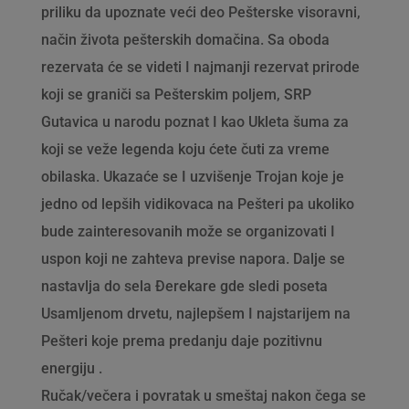
priliku da upoznate veći deo Pešterske visoravni,
način života pešterskih domačina. Sa oboda
rezervata će se videti I najmanji rezervat prirode
koji se graniči sa Pešterskim poljem, SRP
Gutavica u narodu poznat I kao Ukleta šuma za
koji se veže legenda koju ćete čuti za vreme
obilaska. Ukazaće se I uzvišenje Trojan koje je
jedno od lepših vidikovaca na Pešteri pa ukoliko
bude zainteresovanih može se organizovati I
uspon koji ne zahteva previse napora. Dalje se
nastavlja do sela Đerekare gde sledi poseta
Usamljenom drvetu, najlepšem I najstarijem na
Pešteri koje prema predanju daje pozitivnu
energiju .
Ručak/večera i povratak u smeštaj nakon čega se