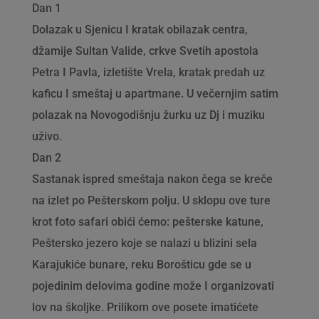
Dan 1
Dolazak u Sjenicu I kratak obilazak centra,
džamije Sultan Valide, crkve Svetih apostola
Petra I Pavla, izletište Vrela, kratak predah uz
kaficu I smeštaj u apartmane. U večernjim satim
polazak na Novogodišnju žurku uz Dj i muziku
uživo.
Dan 2
Sastanak ispred smeštaja nakon čega se kreče
na izlet po Pešterskom polju. U sklopu ove ture
krot foto safari obići ćemo: pešterske katune,
Peštersko jezero koje se nalazi u blizini sela
Karajukiće bunare, reku Borošticu gde se u
pojedinim delovima godine može I organizovati
lov na školjke. Prilikom ove posete imatićete