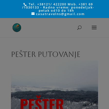
Tel. +38121/ 422200 Mob. +381 69
/1030133 - Radno vreme: ponedeljak-
petak od10 do 18h
casatravelns@gmail.com
Pešter Putovanje
PEŠTER