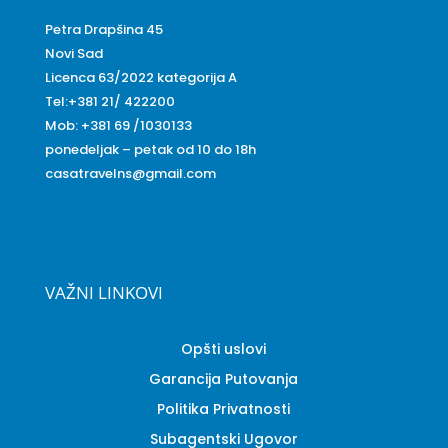
Petra Drapšina 45
Sajt CaSA Travel. D.o.o koristi kolačiće (cookies) kako bi
Novi Sad
poboljšao funkcionalnost stranice.
Licenca 63/2022 kategorija A
Više o kolačićima pročitajte u
Uslovima korišćenja i politici
Tel:+381 21/ 422200
privatnosti.
Mob: +381 69 /1030133
ponedeljak – petak od 10 do 18h
Slažem se
casatravelns@gmail.com
VAŽNI LINKOVI
Opšti uslovi
Garancija Putovanja
Politika Privatnosti
Subagentski Ugovor