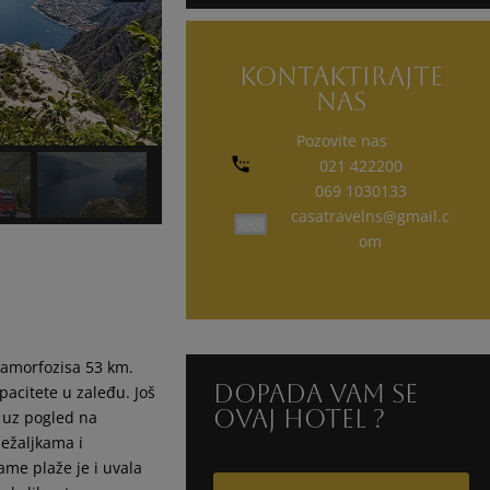
KONTAKTIRAJTE
NAS
Pozovite nas
021 422200
069 1030133
casatravelns@gmail.c
om
etamorfozisa 53 km.
Dopada vam se
pacitete u zaleđu. Još
ovaj hotel ?
 uz pogled na
ležaljkama i
ame plaže je i uvala