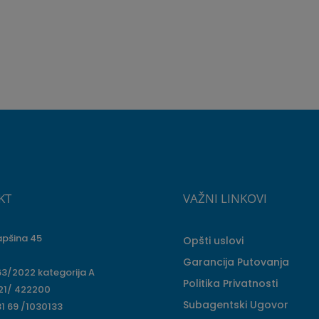
KT
VAŽNI LINKOVI
apšina 45
Opšti uslovi
Garancija Putovanja
63/2022 kategorija A
Politika Privatnosti
 21/ 422200
Subagentski Ugovor
1 69 /1030133