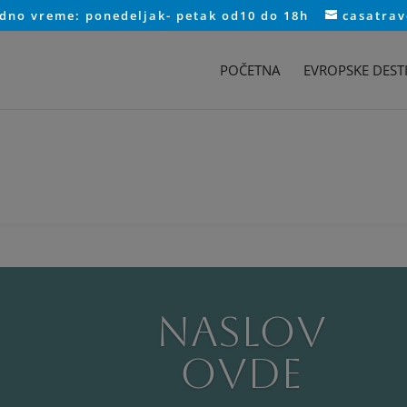
adno vreme: ponedeljak- petak od10 do 18h
casatra
POČETNA
EVROPSKE DESTI
Naslov
ovde