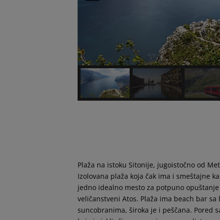
Plaža na istoku Sitonije, jugoistočno od M
Izolovana plaža koja čak ima i smeštajne ka
jedno idealno mesto za potpuno opuštanje
veličanstveni Atos. Plaža ima beach bar sa 
suncobranima, široka je i peščana. Pored s