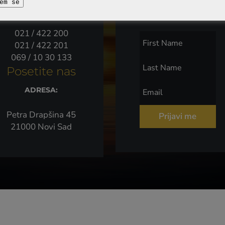
newsletter
em se
TELEFONI:
021 / 422 200
021 / 422 201
069 / 10 30 133
Posetite nas
ADRESA:
Petra Drapšina 45
Prijavi me
21000 Novi Sad