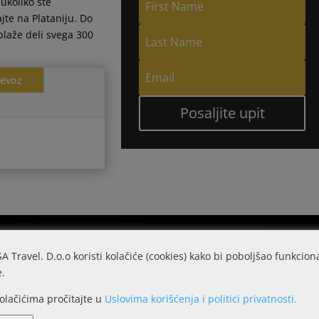
ukoliko ste
jte na Plataniju. Do
plaže deli svega 300
revoz
Posaljite upit
SA Travel. D.o.o koristi kolačiće (cookies) kako bi poboljšao funkcion
e.
kolačićima pročitajte u
Uslovima korišćenja i politici privatnosti.
Pozovite nas
Naš