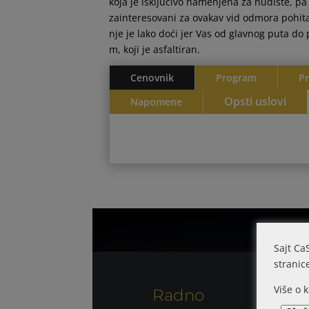
koja je isključivo namenjena za nudiste, pa 
zainteresovani za ovakav vid odmora pohita
nje je lako doći jer Vas od glavnog puta do 
m, koji je asfaltiran.
Cenovnik
Program
P
Opsti uslovi
Napomene
Sajt Ca
stranic
Više o 
Radno