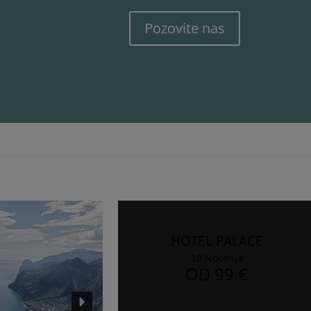
Pozovite nas
HOTEL PALACE
10 Noćenja
OD 99 €