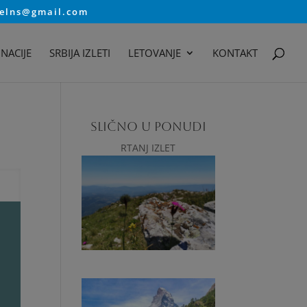
velns@gmail.com
NACIJE
SRBIJA IZLETI
LETOVANJE
KONTAKT
SLIČNO U PONUDI
RTANJ IZLET