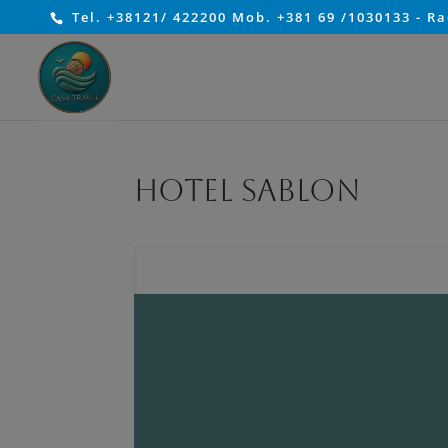
Tel. +38121/ 422200 Mob. +381 69 /1030133 - R
Hotel Sablon