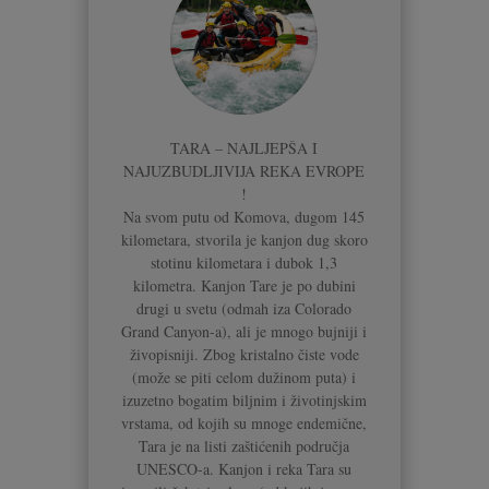
TARA – NAJLJEPŠA I
NAJUZBUDLJIVIJA REKA EVROPE
!
Na svom putu od Komova, dugom 145
kilometara, stvorila je kanjon dug skoro
stotinu kilometara i dubok 1,3
kilometra. Kanjon Tare je po dubini
drugi u svetu (odmah iza Colorado
Grand Canyon-a), ali je mnogo bujniji i
živopisniji. Zbog kristalno čiste vode
(može se piti celom dužinom puta) i
izuzetno bogatim biljnim i životinjskim
vrstama, od kojih su mnoge endemične,
Tara je na listi zaštićenih područja
UNESCO-a. Kanjon i reka Tara su