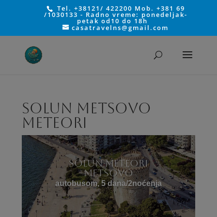
Tel. +38121/ 422200 Mob. +381 69
/1030133 - Radno vreme: ponedeljak-
petak od10 do 18h
casatravelns@gmail.com
SOLUN METSOVO
METEORI
Solun Meteori
Metsovo
a
u
to
b
us
o
m
, 5 da
n
a/2n
o
ć
e
n
ja