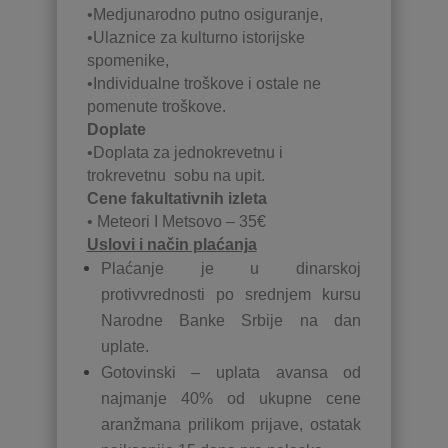
•Medjunarodno putno osiguranje,
•Ulaznice za kulturno istorijske
spomenike,
•Individualne troškove i ostale ne
pomenute troškove.
Doplate
•Doplata za jednokrevetnu i
trokrevetnu sobu na upit.
Cene fakultativnih izleta
• Meteori I Metsovo – 35€
Uslovi i način plaćanja
Plaćanje je u dinarskoj
protivvrednosti po srednjem kursu
Narodne Banke Srbije na dan
uplate.
Gotovinski – uplata avansa od
najmanje 40% od ukupne cene
aranžmana prilikom prijave, ostatak