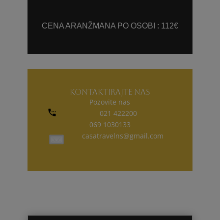
CENA ARANŽMANA PO OSOBI : 112€
KONTAKTIRAJTE NAS
Pozovite nas
021 422200
069 1030133
casatravelns@gmail.com