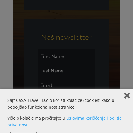
Naš newsletter
Prijavi me
Sajt CaSA Travel. D.o.o koristi kolačiće (cookies) kako bi
poboljšao funkcionalnost stranice.
Više o kolačićima pročitajte u
Uslovima korišćenja i politici
privatnosti.