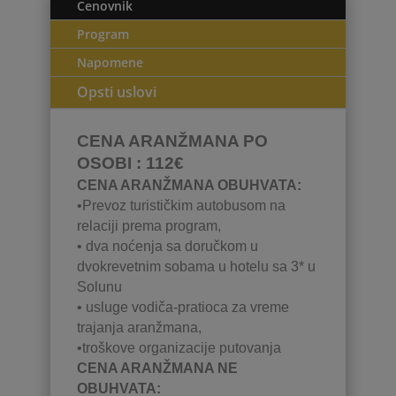
Cenovnik
Program
Napomene
Opsti uslovi
CENA ARANŽMANA PO
OSOBI : 112€
CENA ARANŽMANA OBUHVATA:
•Prevoz turističkim autobusom na
relaciji prema program,
• dva noćenja sa doručkom u
dvokrevetnim sobama u hotelu sa 3* u
Solunu
• usluge vodiča-pratioca za vreme
trajanja aranžmana,
•troškove organizacije putovanja
CENA ARANŽMANA NE
OBUHVATA: