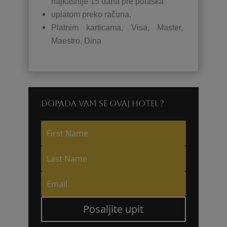
najkasnije 15 dana pre polaska
uplatom preko računa,
Platnim karticama, Visa, Master,
Maestro, Dina
Dopada vam se ovaj hotel ?
Posaljite upit