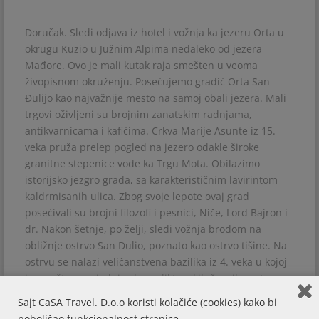
Doručak. Sledi odjava iz hotel i vožnja ka jezeru Orta u
okrugu Kuzio u Južnim Alpima nedaleko od jezera
Mađore. Ovo je mali kutak raja smešten u veoma
živopisnom okruženju. Posećujemo gradić Orta San
Đulijo kao najvažnije mesto na samoj obali jezera. Mali
trgovi oživljeni su brojnim zanatskim radnjama,
antikvarnicama i kafićima. Crkva Marije Asunte iz 15.
veka pruža prelep pogled na jezero odakle široke
granitne stepenice vode ka Trgu Mota. Obilazimo
istorijsko jezgro grada, sa karakterističnim lavirintom
kaldrmisanih ulica. Zbog svoje lepote ovaj grad
posećivali su brojni filozofi i pesnici, Niče, Lord Bajron i
dr. Nakon šetnje, po želji, sledi vožnja brodom na
obližnje ostrvo San Đulio, poznato kao ostrvo tišine. Na
ostrvu se nalazi veličanstvena bazilika iz 4. veka u kojoj
je smeštena zajednica benediktanskih časnih sestara
koje su položile zavet ćutanja. Posećujemo baziliku, a
Sajt CaSA Travel. D.o.o koristi kolačiće (cookies) kako bi
zatim odlazimo u šetnju ostrvom. Nakon slobodnog
poboljšao funkcionalnost stranice.