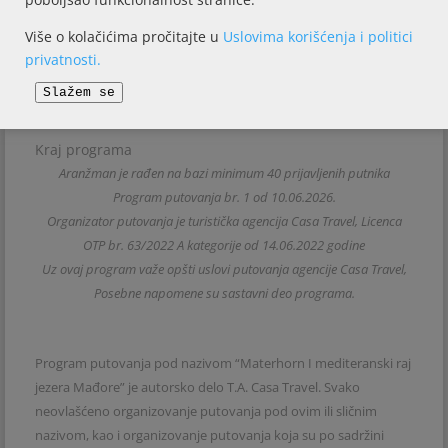
vremena, oko 15h sledi polazak za Srbiju.
Više o kolačićima pročitajte u
Uslovima korišćenja i politici
privatnosti.
6.Dan: BEOGRAD – NOVI SAD
Slažem se
Kraj programa
Aranžman je rađen na bazi minimum 40 prijavljenih putnika
Program putovanja br. 1 od 10.06.2026.
Organizator putovanja je turistička agencija Casa Travel, Licenca
OTP br. 63/2022 A kategorije od 14.06.2022 godine
Uz ovaj program važe opšti uslovi putovanja agencije Casa Travel,
Posebne napomene su sastavni deo programa.
Program putovanja pod nazivom “Materhorn I mediteranski raj
jezera Mađore” je autorsko delo T.A. Casa Travel. Svako
neovlašćeno organizovanje putovanja pod ovim ili sličnim
nazivom, kao i organizovanje putovanja koja su po sadržini