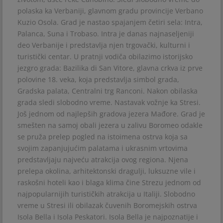
polaska ka Verbaniji, glavnom gradu provincije Verbano
Kuzio Osola. Grad je nastao spajanjem četiri sela: Intra,
Palanca, Suna i Trobaso. Intra je danas najnaseljeniji
deo Verbanije i predstavlja njen trgovački, kulturni i
turistički centar. U pratnji vodiča obilazimo istorijsko
jezgro grada: Bazilika di San Vitore, glavna crkva iz prve
polovine 18. veka, koja predstavlja simbol grada,
Gradska palata, Centralni trg Ranconi. Nakon obilaska
grada sledi slobodno vreme. Nastavak vožnje ka Stresi.
Još jednom od najlepših gradova jezera Mađore. Grad je
smešten na samoj obali jezera u zalivu Boromeo odakle
se pruža prelep pogled na istoimena ostrva koja sa
svojim zapanjujućim palatama i ukrasnim vrtovima
predstavljaju najveću atrakcija ovog regiona. Njena
prelepa okolina, arhitektonski dragulji, luksuzne vile i
raskošni hoteli kao i blaga klima čine Strezu jednom od
najpopularnijih turističkih atrakcija u Italiji. Slobodno
vreme u Stresi ili obilazak čuvenih Boromejskih ostrva
Isola Bella i Isola Peskatori. Isola Bella je najpoznatije i