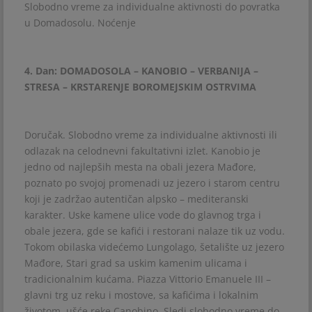
Slobodno vreme za individualne aktivnosti do povratka
u Domadosolu. Noćenje
4. Dan: DOMADOSOLA – KANOBIO – VERBANIJA –
STRESA – KRSTARENJE BOROMEJSKIM OSTRVIMA
Doručak. Slobodno vreme za individualne aktivnosti ili
odlazak na celodnevni fakultativni izlet. Kanobio je
jedno od najlepših mesta na obali jezera Mađore,
poznato po svojoj promenadi uz jezero i starom centru
koji je zadržao autentičan alpsko – mediteranski
karakter. Uske kamene ulice vode do glavnog trga i
obale jezera, gde se kafići i restorani nalaze tik uz vodu.
Tokom obilaska videćemo Lungolago, šetalište uz jezero
Mađore, Stari grad sa uskim kamenim ulicama i
tradicionalnim kućama. Piazza Vittorio Emanuele III –
glavni trg uz reku i mostove, sa kafićima i lokalnim
životom, ušće reke Canobino. Sledi slobodno vreme do