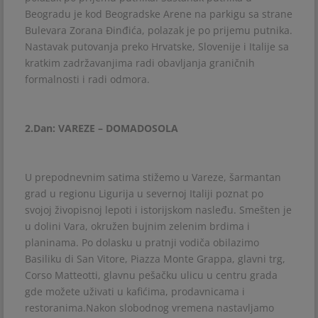
Beogradu je kod Beogradske Arene na parkigu sa strane
Bulevara Zorana Đinđića, polazak je po prijemu putnika.
Nastavak putovanja preko Hrvatske, Slovenije i Italije sa
kratkim zadržavanjima radi obavljanja graničnih
formalnosti i radi odmora.
2.Dan: VAREZE – DOMADOSOLA
U prepodnevnim satima stižemo u Vareze, šarmantan
grad u regionu Ligurija u severnoj Italiji poznat po
svojoj živopisnoj lepoti i istorijskom nasleđu. Smešten je
u dolini Vara, okružen bujnim zelenim brdima i
planinama. Po dolasku u pratnji vodiča obilazimo
Basiliku di San Vitore, Piazza Monte Grappa, glavni trg,
Corso Matteotti, glavnu pešačku ulicu u centru grada
gde možete uživati u kafićima, prodavnicama i
restoranima.Nakon slobodnog vremena nastavljamo