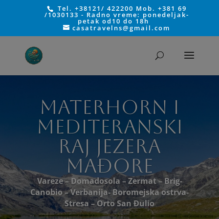
Tel. +38121/ 422200 Mob. +381 69
/1030133 - Radno vreme: ponedeljak-
petak od10 do 18h
casatravelns@gmail.com
MATERHORN I
MEDITERANSKI
RAJ JEZERA
MAĐORE
Vareze – Domadosola – Zermat – Brig-
Canobio – Verbanija- Boromejska ostrva-
Stresa – Orto San Đulio