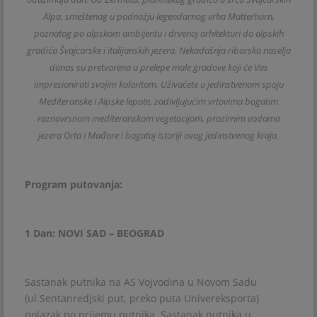
Alpa, smeštenog u podnožju legendarnog vrha Matterhorn,
poznatog po alpskom ambijentu i drvenoj arhitekturi do alpskih
gradića Švajcarske i italijanskih jezera. Nekadašnja ribarska naselja
danas su pretvorena u prelepe male gradove koji će Vas
impresionirati svojim koloritom. Uživaćete u jedinstvenom spoju
Mediteranske i Alpske lepote, zadivljujućim vrtovima bogatim
raznovrsnom mediteranskom vegetacijom, prozirnim vodama
jezera Orta i Mađore i bogatoj istoriji ovog jedinstvenog kraja.
Program putovanja:
1 Dan: NOVI SAD – BEOGRAD
Sastanak putnika na AS Vojvodina u Novom Sadu
(ul.Sentanredjski put, preko puta Univereksporta)
polazak po prijemu putnika. Sastanak putnika u