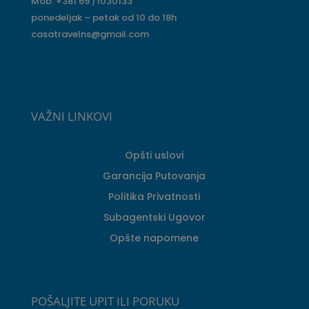
Mob: +381 69 /1030133
ponedeljak – petak od 10 do 18h
casatravelns@gmail.com
VAŽNI LINKOVI
Opšti uslovi
Garancija Putovanja
Politika Privatnosti
Subagentski Ugovor
Opšte napomene
POŠALJITE UPIT ILI PORUKU