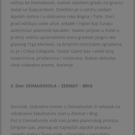
vožnju ka Domodosoli, malom alpskom gradu na granici
Italije sa Švajcarskom. Smešten je u centru sedam
Alpskih dolina i u dolinama reka Bogna i Toče. Stari
grad odlikuju uske ulice, arkade i trgovi koji čuvaju
autentičan planinski karakter. Nakon prijave u hotel u
pratnji vodiča upoznaćemo staro gradsko jezgro oko
glavnog Trga Merkato, sa brojnim istorijskim zgradama,
tu je i Crkva Colegiate, Teatar Galeti kao i veliki broj
suvenirnica, prodavnica i restorana. Nakon obilaska
sledi slobodno vreme. Noćenje
3. Dan: DOMADOSOLA – ZERMAT – BRIG
Doručak. Slobodno vreme u Domadosloli ili odlazak na
celodnevni fakultativni izlet u Zermat i Brig.
Put iz Domodosole vodi nas preko planinskog prelaza
Simplon pas, jednog od najlepših alpskih pravaca
između Italije i Švajcarske. Uživaćete u pejzažima