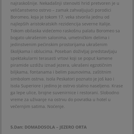
najraskošnije. Nekadašnji stenoviti hrid pretvoren je u
veličanstveno ostrvo – zamak zahvaljujući porodici
Boromeo, koja je tokom 17. veka stvorila jednu od
najlepših aristokratskih rezidencija severne Italije.
Tokom obilaska videćemo raskošnu palatu Boromeo sa
bogato ukrašenim salonima, umetničkim delima i
jedinstvenim pećinskim prostorijama ukrašenim
školjkama i oblucima. Poseban doživljaj predstavljaju
spektakularni terasasti vrtovi koji se poput kamene
piramide uzdižu iznad jezera, ukrašeni egzotičnim
biljkama, fontanama i belim paunovima, zaštitnim
simbolom ostrva. Isola Peskatori poznato je još kao i
Isola Superiore i jedino je ostrvo stalno naseljeno. Krase
ga lepe ulice, brojne suvenirnice i restorani. Slobodno
vreme za uživanje na ostrvu do povratka u hotel u
večernjim satima. Noćenje.
5.Dan: DOMADOSOLA – JEZERO ORTA