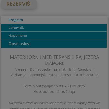
REZERVIŠI
Program
Cenovnik
Napomene
Opsti uslovi
MATERHORN I MEDITERANSKI RAJ JEZERA
MAĐORE
Vareze – Domadosola – Zermat – Brig- Canobio –
Verbanija- Boromejska ostrva- Stresa – Orto San Đulio
Termin putovanja: 16.09. – 21.09.2026.
Autobusom, 3 noćenja
Od jezera Mađore do vrhova Alpa smenjuju se prekrasni pejzaži koji
oduzimaju dah. Od Zermata, planinskog gradića u srcu Švajcarskih