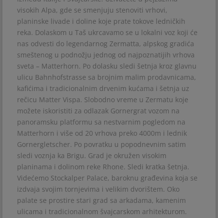
visokih Alpa, gde se smenjuju stenoviti vrhovi,
planinske livade i doline koje prate tokove ledničkih
reka. Dolaskom u Taš ukrcavamo se u lokalni voz koji će
nas odvesti do legendarnog Zermatta, alpskog gradića
smeštenog u podnožju jednog od najpoznatijih vrhova
sveta – Matterhorn. Po dolasku sledi šetnja kroz glavnu
ulicu Bahnhofstrasse sa brojnim malim prodavnicama,
kafićima i tradicionalnim drvenim kućama i šetnja uz
rečicu Matter Vispa. Slobodno vreme u Zermatu koje
možete iskoristiti za odlazak Gornergrat vozom na
panoramsku platformu sa nestvarnim pogledom na
Matterhorn i više od 20 vrhova preko 4000m i lednik
Gornergletscher. Po povratku u popodnevnim satim
sledi voznja ka Brigu. Grad je okružen visokim
planinama i dolinom reke Rhone. Sledi kratka šetnja.
Videćemo Stockalper Palace, baroknu građevina koja se
izdvaja svojim tornjevima i velikim dvorištem. Oko
palate se prostire stari grad sa arkadama, kamenim
ulicama i tradicionalnom švajcarskom arhitekturom.