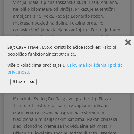
Vinčija, Mala, tipična toskanska kuća u selu Ankiano,
nekoliko kilometara od Vinčija. Prikazuje autentični
ambijent iz 15. veka, kada je Leonardo rođen.
Prekrasan pogled na dolinu i okolna brda. Po
obilasku Vinčija nastavljamo vožnju ka Ferari, jednom
od najlepše očuvanih renesansnih gradova Italije.
Nekadašnja prestonica moćne porodice Este, Ferara i
Sajt CaSA Travel. D.o.o koristi kolačiće (cookies) kako bi
danas odiše elegancijom svojih trgova, palata i
poboljšao funkcionalnost stranice.
širokih ulica, koje predstavljaju jedan od prvih
planski izgrađenih renesansnih urbanih centara u
Više o kolačićima pročitajte u
Uslovima korišćenja i politici
Evropi koji se nalazi na UNESCO Listi svetske kulturne
privatnosti.
baštine. U pratnji vodiča sledi obilazak istorijskog
Slažem se
jezgra grada: monumentalni Castello Estense,
veličanstveni zamak okružen vodenim opkopom,
Katedrala Svetog Đorđa, glavni gradski trg Piazza
Trento e Trieste, kao i šetnja živopisnim ulicama
ispunjenim arkadama, trgovima, restoranima i
tradicionalnim italijanskim kafićima. Nakon obilaska
sledi slobodno vreme za individualne aktivnosti i
uživanje u lokalnim specijalitetima ili šetnji gradom