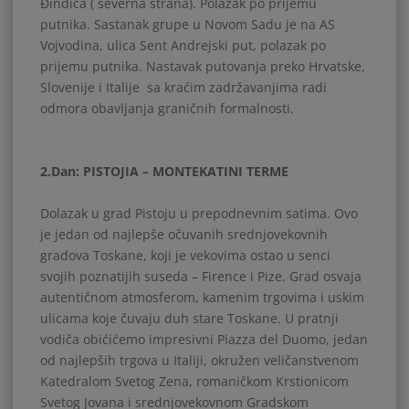
Đinđića ( severna strana). Polazak po prijemu
putnika. Sastanak grupe u Novom Sadu je na AS
Vojvodina, ulica Sent Andrejski put, polazak po
prijemu putnika. Nastavak putovanja preko Hrvatske,
Slovenije i Italije sa kraćim zadržavanjima radi
odmora obavljanja graničnih formalnosti.
2.Dan: PISTOJIA – MONTEKATINI TERME
Dolazak u grad Pistoju u prepodnevnim satima. Ovo
je jedan od najlepše očuvanih srednjovekovnih
gradova Toskane, koji je vekovima ostao u senci
svojih poznatijih suseda – Firence i Pize. Grad osvaja
autentičnom atmosferom, kamenim trgovima i uskim
ulicama koje čuvaju duh stare Toskane. U pratnji
vodiča obićićemo impresivni Piazza del Duomo, jedan
od najlepših trgova u Italiji, okružen veličanstvenom
Katedralom Svetog Zena, romaničkom Krstionicom
Svetog Jovana i srednjovekovnom Gradskom