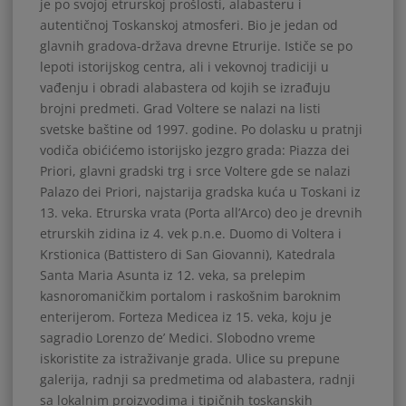
je po svojoj etrurskoj prošlosti, alabasteru i
autentičnoj Toskanskoj atmosferi. Bio je jedan od
glavnih gradova-država drevne Etrurije. Ističe se po
lepoti istorijskog centra, ali i vekovnoj tradiciji u
vađenju i obradi alabastera od kojih se izrađuju
brojni predmeti. Grad Voltere se nalazi na listi
svetske baštine od 1997. godine. Po dolasku u pratnji
vodiča obićićemo istorijsko jezgro grada: Piazza dei
Priori, glavni gradski trg i srce Voltere gde se nalazi
Palazo dei Priori, najstarija gradska kuća u Toskani iz
13. veka. Etrurska vrata (Porta all’Arco) deo je drevnih
etrurskih zidina iz 4. vek p.n.e. Duomo di Voltera i
Krstionica (Battistero di San Giovanni), Katedrala
Santa Maria Asunta iz 12. veka, sa prelepim
kasnoromaničkim portalom i raskošnim baroknim
enterijerom. Forteza Medicea iz 15. veka, koju je
sagradio Lorenzo de’ Medici. Slobodno vreme
iskoristite za istraživanje grada. Ulice su prepune
galerija, radnji sa predmetima od alabastera, radnji
sa lokalnim proizvodima i tipičnih toskanskih