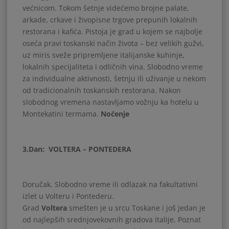
većnicom. Tokom šetnje videćemo brojne palate,
arkade, crkave i živopisne trgove prepunih lokalnih
restorana i kafića. Pistoja je grad u kojem se najbolje
oseća pravi toskanski način života – bez velikih gužvi,
uz miris sveže pripremljene italijanske kuhinje,
lokalnih specijaliteta i odličnih vina. Slobodno vreme
za individualne aktivnosti, šetnju ili uživanje u nekom
od tradicionalnih toskanskih restorana. Nakon
slobodnog vremena nastavljamo vožnju ka hotelu u
Montekatini termama.
Noćenje
3.Dan: VOLTERA – PONTEDERA
Doručak. Slobodno vreme ili odlazak na fakultativni
izlet u Volteru i Pontederu.
Grad
Voltera
smešten je u srcu Toskane i još jedan je
od najlepših srednjovekovnih gradova Italije. Poznat