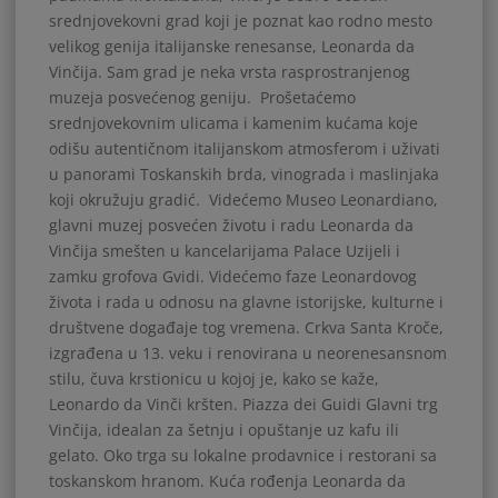
srednjovekovni grad koji je poznat kao rodno mesto
velikog genija italijanske renesanse, Leonarda da
Vinčija. Sam grad je neka vrsta rasprostranjenog
muzeja posvećenog geniju. Prošetaćemo
srednjovekovnim ulicama i kamenim kućama koje
odišu autentičnom italijanskom atmosferom i uživati
u panorami Toskanskih brda, vinograda i maslinjaka
koji okružuju gradić. Videćemo Museo Leonardiano,
glavni muzej posvećen životu i radu Leonarda da
Vinčija smešten u kancelarijama Palace Uzijeli i
zamku grofova Gvidi. Videćemo faze Leonardovog
života i rada u odnosu na glavne istorijske, kulturne i
društvene događaje tog vremena. Crkva Santa Kroče,
izgrađena u 13. veku i renovirana u neorenesansnom
stilu, čuva krstionicu u kojoj je, kako se kaže,
Leonardo da Vinči kršten. Piazza dei Guidi Glavni trg
Vinčija, idealan za šetnju i opuštanje uz kafu ili
gelato. Oko trga su lokalne prodavnice i restorani sa
toskanskom hranom. Kuća rođenja Leonarda da