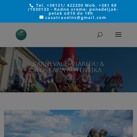
Tel. +38121/ 422200 Mob. +381 69
/1030133 - Radno vreme: ponedeljak-
petak od10 do 18h
casatravelns@gmail.com
KARNEVAL U VIAREĐU &
TOSKANA AUTENTIKA