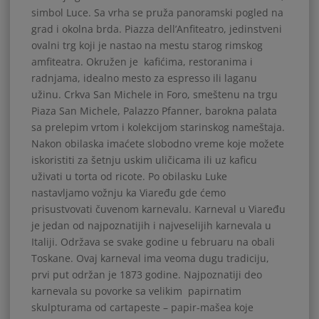
simbol Luce. Sa vrha se pruža panoramski pogled na
grad i okolna brda. Piazza dell’Anfiteatro, jedinstveni
ovalni trg koji je nastao na mestu starog rimskog
amfiteatra. Okružen je kafićima, restoranima i
radnjama, idealno mesto za espresso ili laganu
užinu. Crkva San Michele in Foro, smeštenu na trgu
Piaza San Michele, Palazzo Pfanner, barokna palata
sa prelepim vrtom i kolekcijom starinskog nameštaja.
Nakon obilaska imaćete slobodno vreme koje možete
iskoristiti za šetnju uskim uličicama ili uz kaficu
uživati u torta od ricote. Po obilasku Luke
nastavljamo vožnju ka Viaređu gde ćemo
prisustvovati čuvenom karnevalu. Karneval u Viaređu
je jedan od najpoznatijih i najveselijih karnevala u
Italiji. Održava se svake godine u februaru na obali
Toskane. Ovaj karneval ima veoma dugu tradiciju,
prvi put održan je 1873 godine. Najpoznatiji deo
karnevala su povorke sa velikim papirnatim
skulpturama od cartapeste – papir-mašea koje