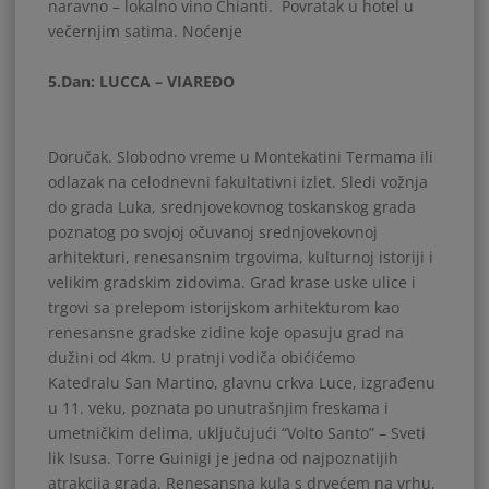
naravno – lokalno vino Chianti. Povratak u hotel u
večernjim satima. Noćenje
5.Dan: LUCCA – VIAREĐO
Doručak. Slobodno vreme u Montekatini Termama ili
odlazak na celodnevni fakultativni izlet. Sledi vožnja
do grada Luka, srednjovekovnog toskanskog grada
poznatog po svojoj očuvanoj srednjovekovnoj
arhitekturi, renesansnim trgovima, kulturnoj istoriji i
velikim gradskim zidovima. Grad krase uske ulice i
trgovi sa prelepom istorijskom arhitekturom kao
renesansne gradske zidine koje opasuju grad na
dužini od 4km. U pratnji vodiča obićićemo
Katedralu San Martino, glavnu crkva Luce, izgrađenu
u 11. veku, poznata po unutrašnjim freskama i
umetničkim delima, uključujući “Volto Santo” – Sveti
lik Isusa. Torre Guinigi je jedna od najpoznatijih
atrakcija grada. Renesansna kula s drvećem na vrhu,