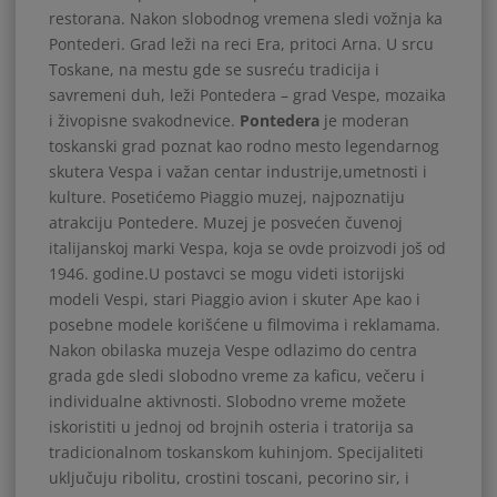
restorana. Nakon slobodnog vremena sledi vožnja ka
Pontederi. Grad leži na reci Era, pritoci Arna. U srcu
Toskane, na mestu gde se susreću tradicija i
savremeni duh, leži Pontedera – grad Vespe, mozaika
i živopisne svakodnevice.
Pontedera
je moderan
toskanski grad poznat kao rodno mesto legendarnog
skutera Vespa i važan centar industrije,umetnosti i
kulture. Posetićemo Piaggio muzej, najpoznatiju
atrakciju Pontedere. Muzej je posvećen čuvenoj
italijanskoj marki Vespa, koja se ovde proizvodi još od
1946. godine.U postavci se mogu videti istorijski
modeli Vespi, stari Piaggio avion i skuter Ape kao i
posebne modele korišćene u filmovima i reklamama.
Nakon obilaska muzeja Vespe odlazimo do centra
grada gde sledi slobodno vreme za kaficu, večeru i
individualne aktivnosti. Slobodno vreme možete
iskoristiti u jednoj od brojnih osteria i tratorija sa
tradicionalnom toskanskom kuhinjom. Specijaliteti
uključuju ribolitu, crostini toscani, pecorino sir, i