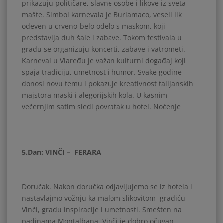
prikazuju političare, slavne osobe i likove iz sveta
mašte. Simbol karnevala je Burlamaco, veseli lik
odeven u crveno-belo odelo s maskom, koji
predstavlja duh šale i zabave. Tokom festivala u
gradu se organizuju koncerti, zabave i vatrometi.
Karneval u Viaređu je važan kulturni događaj koji
spaja tradiciju, umetnost i humor. Svake godine
donosi novu temu i pokazuje kreativnost talijanskih
majstora maski i alegorijskih kola. U kasnim
večernjim satim sledi povratak u hotel. Noćenje
5.Dan: VINČI – FERARA
Doručak. Nakon doručka odjavljujemo se iz hotela i
nastavlajmo vožnju ka malom slikovitom gradiću
Vinči, gradu inspiracije i umetnosti. Smešten na
padinama Montalbana, Vinči je dobro očuvan