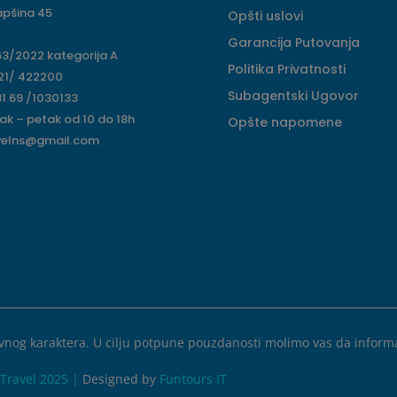
apšina 45
Opšti uslovi
Garancija Putovanja
63/2022 kategorija A
Politika Privatnosti
 21/ 422200
Subagentski Ugovor
1 69 /1030133
ak – petak od 10 do 18h
Opšte napomene
velns@gmail.com
ivnog karaktera. U cilju potpune pouzdanosti molimo vas da informac
Travel 2025 |
Designed by
Funtours IT