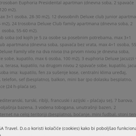
trosoban Euphoria Presidental apartman (dnevna soba, 2 spavaće
 120 m2).
max 3+1 osoba, 28-30 m2), 12 dvosobnih Deluxe club junior apartm
5 m2), 24 trosobna Deluxe Club family apartmana (dnevna soba, 2
1 osoba, 55-60 m2).
ub soba (od kojih je 5 za osobe sa posebnim potrebama, max 3+1
lub apartmana (dnevna soba, spavaća bez vrata, max 4+1 osoba, 5
Deluxe Family vile na dva nivoa (na prvom nivou je dnevna soba,
će sobe, kupatilo, max 6 osoba, 100 m2), 3 euphoria Deluxe Jacuzzi 
, terasa, kupatilo, na drugom nivou 2 spavaće sobe, kupatilo, jacu
oba ima: kupatilo, fen za sušenje kose, centralni klima uređaj,
, telefon, sef (besplatno), balkon, mini bar (po dolasku besplatno,
e (24 h-plaća se).
diteranski, turski, riblji, francuski i azijski – plaćaju se), 7 barova,
spoljašnja bazena, 3 vodena tobogana, unutrašnji bazen, 2
ernet na celoj teritoriji (besplatno), boćanje, mini fudbal, stoni ten
i program, teretana, odbojka na pesku, 5 teniskih terena, sauna, tu
SA Travel. D.o.o koristi kolačiće (cookies) kako bi poboljšao funkcion
ncu), diskoteka, košarka, sportovi na vodi, dečiji bazen, dečiji klub 
e.
g i salona lepote, motorni sportovi na vodi, bilijar, kurs ronjenja,