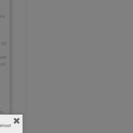
ana
5-57
vile
zzi
is,
rsko
alnost
(4-12