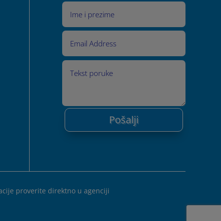
Pošalji
ije proverite direktno u agenciji