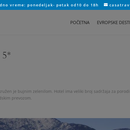
adno vreme: ponedeljak- petak od10 do 18h
casatra
POČETNA
EVROPSKE DESTI
 5*
okružen je bujnim zelenilom. Hotel ima veliki broj sadržaja za porod
adskim prevozom.