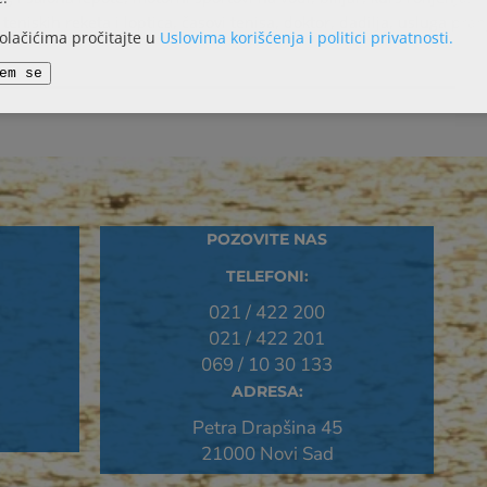
teniskih reketa i loptica, časovi tenisa, doktor, dadilja, usluga pran
kolačićima pročitajte u
Uslovima korišćenja i politici privatnosti.
em se
POZOVITE NAS
TELEFONI:
021 / 422 200
021 / 422 201
069 / 10 30 133
ADRESA:
Petra Drapšina 45
21000 Novi Sad