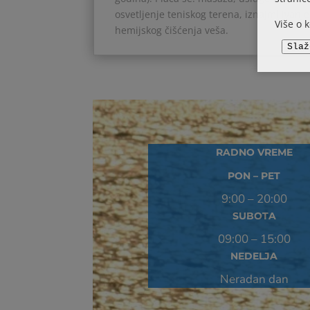
osvetljenje teniskog terena, iznajmljivanje 
Više o 
hemijskog čišćenja veša.
Slaž
RADNO VREME
PON – PET
9:00 – 20:00
SUBOTA
09:00 – 15:00
NEDELJA
Neradan dan