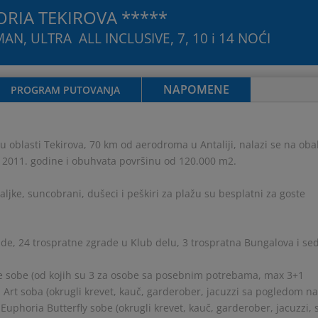
RIA TEKIROVA *****
N, ULTRA ALL INCLUSIVE, 7, 10 i 14 NOĆI
NAPOMENE
PROGRAM PUTOVANJA
 oblasti Tekirova, 70 km od aerodroma u Antaliji, nalazi se na obal
n 2011. godine i obuhvata površinu od 120.000 m2.
aljke, suncobrani, dušeci i peškiri za plažu su besplatni za goste
rade, 24 trospratne zgrade u Klub delu, 3 trospratna Bungalova i s
e sobe (od kojih su 3 za osobe sa posebnim potrebama, max 3+1
Art soba (okrugli krevet, kauč, garderober, jacuzzi sa pogledom n
uphoria Butterfly sobe (okrugli krevet, kauč, garderober, jacuzzi, 