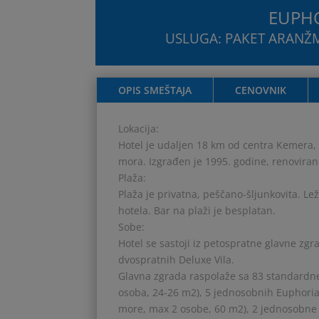
EUPHO
USLUGA: PAKET ARANŽMA
OPIS SMEŠTAJA
CENOVNIK
Lokacija:
Hotel je udaljen 18 km od centra Kemera, u
mora. Izgrađen je 1995. godine, renovira
Plaža:
Plaža je privatna, peščano-šljunkovita. Lež
hotela. Bar na plaži je besplatan.
Sobe:
Hotel se sastoji iz petospratne glavne zg
dvospratnih Deluxe Vila.
Glavna zgrada raspolaže sa 83 standardn
osoba, 24-26 m2), 5 jednosobnih Euphoria 
more, max 2 osobe, 60 m2), 2 jednosobne E