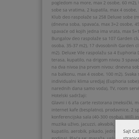
pogledom na more, max 2 osobe, 60 m2), 
sobe sa vratima, 2 kupatila, max 4 osobe,
Klub deo raspolaže sa 258 Deluxe sobe (
(dnevna soba, spavaća, max 3+2 osobe, 4
spavaće od kojih jedna ima vrata, max 5+
Bungalov deo raspolaže sa 107 Garden cl
osoba, 35-37 m2), 17 dvosobnih Garden c
m2). Deluxe Vile raspolažu sa 4 Euphoria 
terasa, kupatilo, na drigom nivou 3 spava
na dva nivoa (na prvom nivou: dnevna soba
na balkonu, max 4 osobe, 100 m2). Svaka s
individualni klima uredjaj (Euphoria sobe)
narednih dana samo voda), TV, room servic
Hotelski sadržaji:
Glavni i 6 a’la carte restorana (meksički, me
internet kafe (besplatno), prodavnice, 2 
konferencijska sala (40-300 osoba), WiFi int
muzika uživo, jacuzzi, akvabik, animacion
Sajt Ca
kupatilo, aerobik, pikado, jedrenje (uz lice
stranic
godina). Plaća se: masaža, usluge frizersko