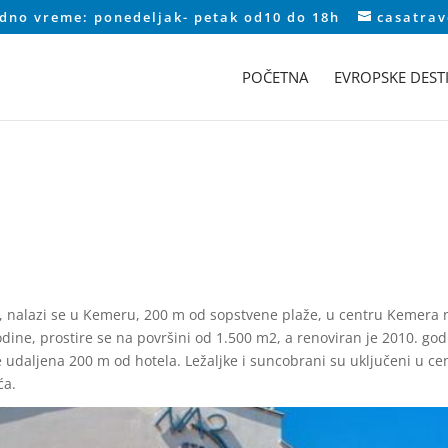
adno vreme: ponedeljak- petak od10 do 18h
casatra
POČETNA
EVROPSKE DESTI
i, nalazi se u Kemeru, 200 m od sopstvene plaže, u centru Kemera 
dine, prostire se na površini od 1.500 m2, a renoviran je 2010. god
e udaljena 200 m od hotela. Ležaljke i suncobrani su uključeni u ce
ća.