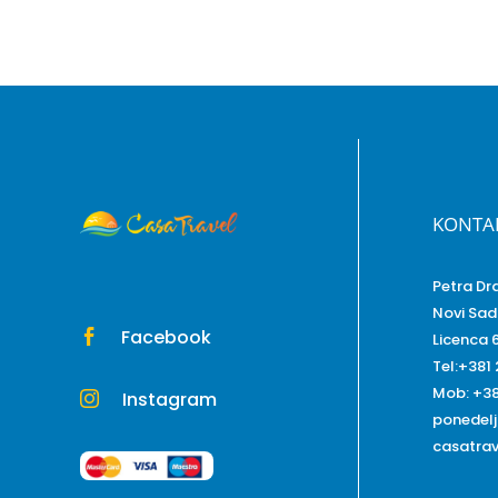
KONTA
Petra Dr
Novi Sad
Facebook

Licenca 
Tel:+381
Mob: +38
Instagram

ponedelj
casatra