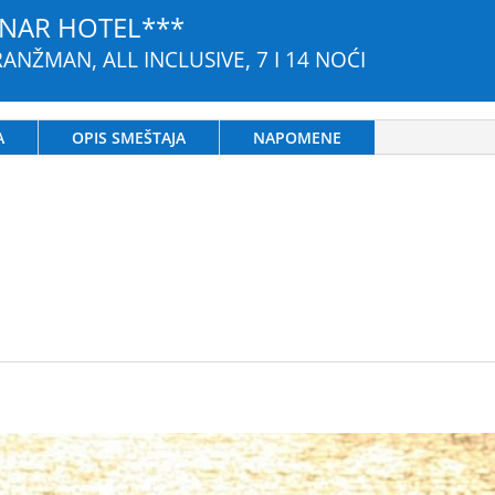
NAR HOTEL***
ANŽMAN, ALL INCLUSIVE, 7 I 14 NOĆI
A
OPIS SMEŠTAJA
NAPOMENE