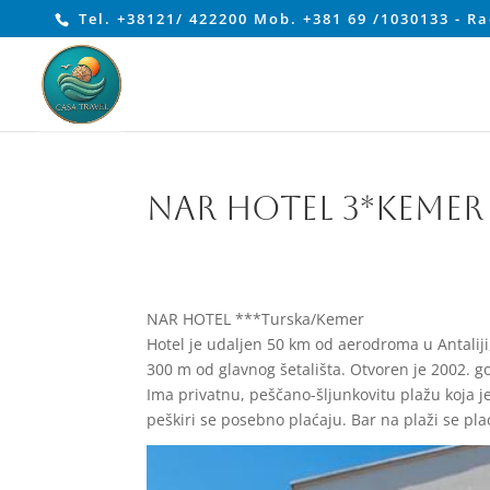
Tel. +38121/ 422200 Mob. +381 69 /1030133 - R
NAR HOTEL 3*Kemer
NAR HOTEL ***Turska/Kemer
Hotel je udaljen 50 km od aerodroma u Antalij
300 m od glavnog šetališta. Otvoren je 2002. go
Ima privatnu, peščano-šljunkovitu plažu koja j
peškiri se posebno plaćaju. Bar na plaži se pla