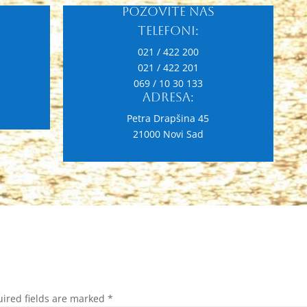
Pozovite nas
Telefoni:
021 / 422 200
SA Travel. D.o.o koristi kolačiće (cookies) kako bi poboljšao funkcion
021 / 422 201
e.
069 / 10 30 133
Adresa:
kolačićima pročitajte u
Uslovima korišćenja i politici privatnosti.
Petra Drapšina 45
em se
21000 Novi Sad
ired fields are marked
*