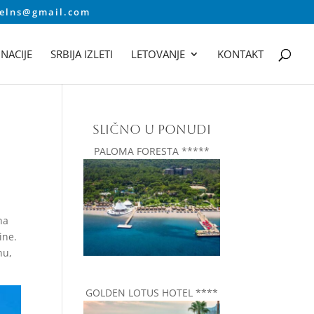
velns@gmail.com
NACIJE
SRBIJA IZLETI
LETOVANJE
KONTAKT
SLIČNO U PONUDI
PALOMA FORESTA *****
na
ine.
nu,
GOLDEN LOTUS HOTEL ****