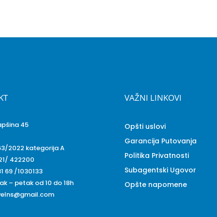
KT
VAŽNI LINKOVI
apšina 45
Opšti uslovi
Garancija Putovanja
63/2022 kategorija A
Politika Privatnosti
 21/ 422200
Subagentski Ugovor
1 69 /1030133
ak – petak od 10 do 18h
Opšte napomene
velns@gmail.com