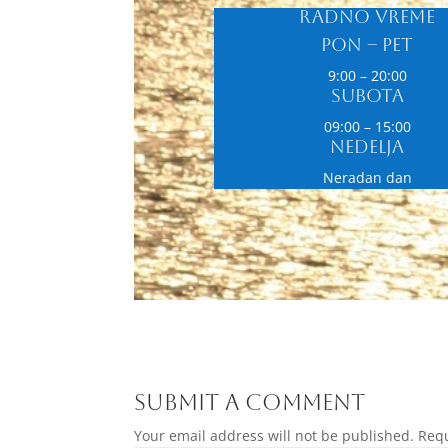
Radno vreme
Pon – Pet
9:00 – 20:00
Subota
Sajt Ca
stranic
09:00 – 15:00
Nedelja
Više o 
Neradan dan
Slaž
Submit a Comment
Your email address will not be published.
Requ