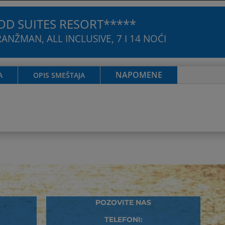
D SUITES RESORT*****
ANŽMAN, ALL INCLUSIVE, 7 I 14 NOĆI
NAPOMENE
A
OPIS SMEŠTAJA
POZOVITE NAS
TELEFONI: