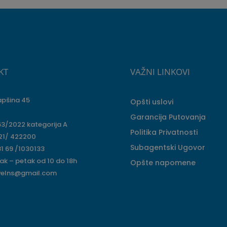
KT
VAŽNI LINKOVI
apšina 45
Opšti uslovi
Garancija Putovanja
63/2022 kategorija A
Politika Privatnosti
 21/ 422200
Subagentski Ugovor
1 69 /1030133
ak – petak od 10 do 18h
Opšte napomene
velns@gmail.com