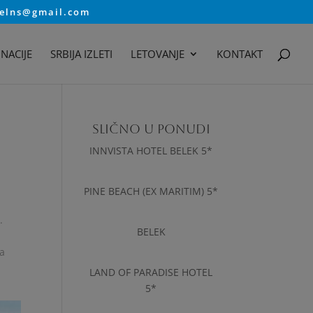
velns@gmail.com
NACIJE
SRBIJA IZLETI
LETOVANJE
KONTAKT
SLIČNO U PONUDI
INNVISTA HOTEL BELEK 5*
PINE BEACH (EX MARITIM) 5*
.
BELEK
za
LAND OF PARADISE HOTEL
5*