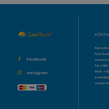
KONTA
Petra Dr
Novi Sad
Facebook

Licenca 
Tel:+381
Mob: +38
Instagram

ponedelj
casatra