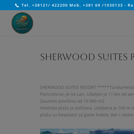
Tel. +38121/ 422200 Mob. +381 69 /1030133 - R
SHERWOOD SUITES R
SHERWOOD SUITES RESORT *****Turska/Antal
Pozicioniran je na Lari. Udaljen je 11 km od ae
Zauzima površinu od 19.000 m2.
Hotelska plaža je peščana. Udaljena je 700 m od 
plažu su besplatni za goste hotela. Bar i rest