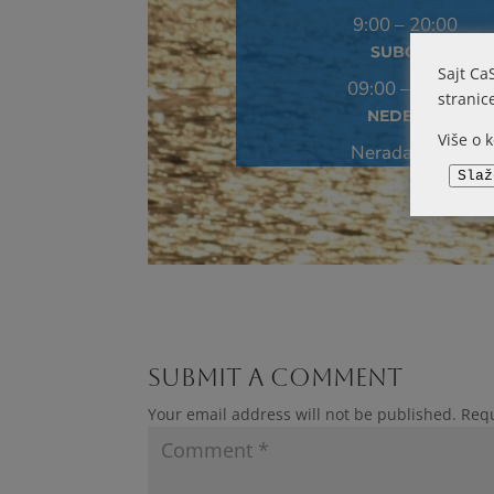
9:00 – 20:00
SUBOTA
Sajt Ca
09:00 – 15:00
stranic
NEDELJA
Više o 
Neradan dan
Slaž
Submit a Comment
Your email address will not be published.
Requ