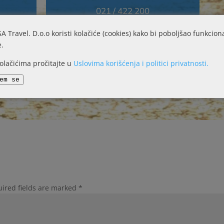
021 / 422 200
021 / 422 201
SA Travel. D.o.o koristi kolačiće (cookies) kako bi poboljšao funkcion
069 / 10 30 133
e.
ADRESA:
kolačićima pročitajte u
Uslovima korišćenja i politici privatnosti.
Petra Drapšina 45
21000 Novi Sad
em se
ired fields are marked
*