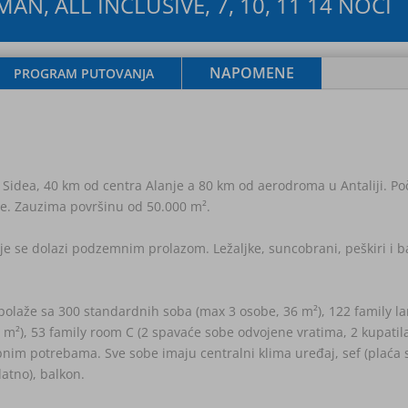
N, ALL INCLUSIVE, 7, 10, 11 14 NOĆI
NAPOMENE
PROGRAM PUTOVANJA
a Sidea, 40 km od centra Alanje a 80 km od aerodroma u Antaliji. P
ne. Zauzima površinu od 50.000 m².
oje se dolazi podzemnim prolazom. Ležaljke, suncobrani, peškiri i b
spolaže sa 300 standardnih soba (max 3 osobe, 36 m²), 122 family l
 m²), 53 family room C (2 spavaće sobe odvojene vratima, 2 kupatil
nim potrebama. Sve sobe imaju centralni klima uređaj, sef (plaća s
latno), balkon.