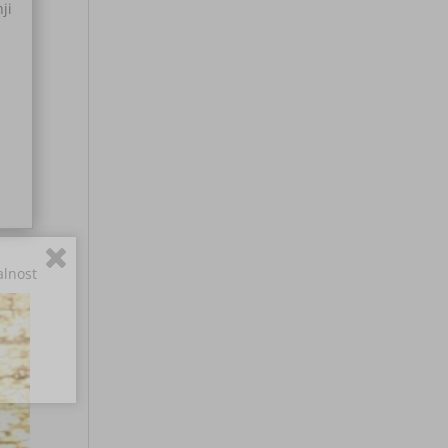
nji
o
alnost