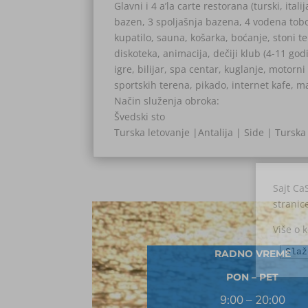
Glavni i 4 a’la carte restorana (turski, itali
bazen, 3 spoljašnja bazena, 4 vodena tobog
kupatilo, sauna, košarka, boćanje, stoni te
diskoteka, animacija, dečiji klub (4-11 godi
igre, bilijar, spa centar, kuglanje, motorni
sportskih terena, pikado, internet kafe, m
Način služenja obroka:
Švedski sto
Turska letovanje |Antalija | Side | Turska
Sajt Ca
stranic
Više o 
Slaž
RADNO VREME
PON – PET
9:00 – 20:00