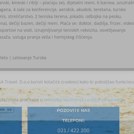
janski, kineski i riblji – plaćaju se), dijetalni meni, 6 barova, unutraš
ana, 4 sale za konferencije, aerobik, akvabik, teretana, tursko
nis, streličarstvo, 2 teniska terena, pikado, odbojka na pesku,
na), dečiji bazen, dečiji meni. Plaća se: doktor, dadilja, frizer, vide
 sportovi na vodi, iznajmljivanje teniskih rekvizita, osvetljavanje
asaža, usluga pranja veša i hemijskog čišćenja.
 leto | Letovanje Turska
SA Travel. D.o.o koristi kolačiće (cookies) kako bi poboljšao funkcion
e.
kolačićima pročitajte u
Uslovima korišćenja i politici privatnosti.
em se
POZOVITE NAS
TELEFONI:
021 / 422 200