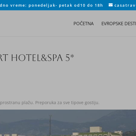
adno vreme: ponedeljak- petak od10 do 18h
casatra
POČETNA
EVROPSKE DESTI
RT HOTEL&SPA 5*
 prostranu plažu. Preporuka za sve tipove gostiju.