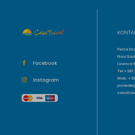
KONTA
Petra Dr
Novi Sad
Facebook

Licenca 
Tel:+381
Mob: +38
Instagram

ponedelj
casatra