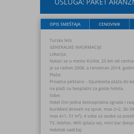
USLUGA: PAKET ARANŽMA
OPIS SMEŠTAJA
CENOVNIK
Turska leto
GENERALNE INFORMACIJE
Lokacija:
Nalazi se u mestu Kizilot, 25 km od centr
je sa radom 2008. a renoviran 2014. godi
Plaža:
Privatna peščano – šljunkovita plaža do k
na plaži su besplatni za goste hotela.
Sobe:
Hotel čini jedna šestospratna zgrada i ra
bunkbed (kreveti na sprat, max 2+2, 36-39
max 4+1, 51 m²), 4 sobe za osobe sa poseb
TV, telefon, WiFi (plaća se), mini bar (besp
Hotelski sadržaj: