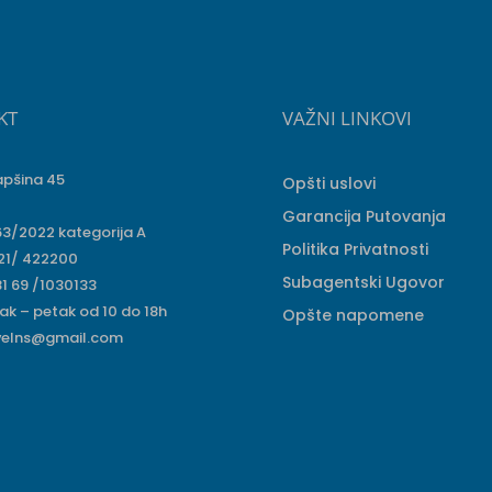
KT
VAŽNI LINKOVI
apšina 45
Opšti uslovi
Garancija Putovanja
63/2022 kategorija A
Politika Privatnosti
 21/ 422200
Subagentski Ugovor
1 69 /1030133
ak – petak od 10 do 18h
Opšte napomene
velns@gmail.com