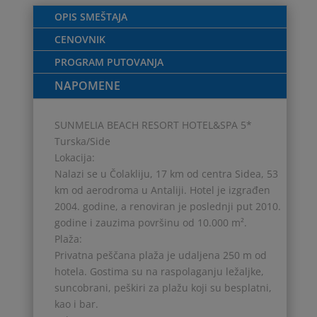
OPIS SMEŠTAJA
CENOVNIK
PROGRAM PUTOVANJA
NAPOMENE
SUNMELIA BEACH RESORT HOTEL&SPA 5*
Turska/Side
Lokacija:
Nalazi se u Čolakliju, 17 km od centra Sidea, 53
km od aerodroma u Antaliji. Hotel je izgrađen
2004. godine, a renoviran je poslednji put 2010.
godine i zauzima površinu od 10.000 m².
Plaža:
Privatna peščana plaža je udaljena 250 m od
hotela. Gostima su na raspolaganju ležaljke,
suncobrani, peškiri za plažu koji su besplatni,
kao i bar.