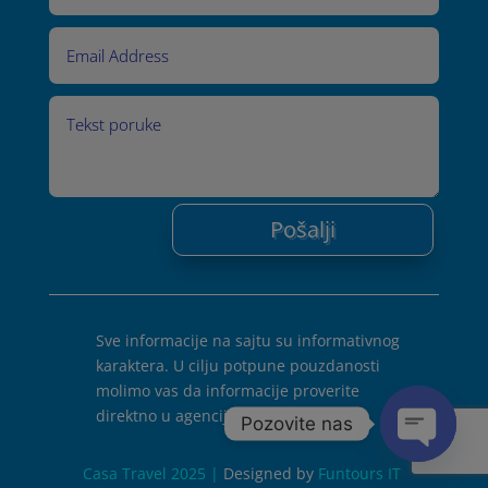
Pošalji
Sve informacije na sajtu su informativnog
karaktera. U cilju potpune pouzdanosti
molimo vas da informacije proverite
direktno u agenciji
Pozovite nas
Open cha
Casa Travel 2025 |
Designed by
Funtours IT