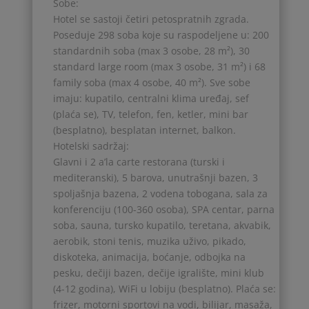
Sobe:
Hotel se sastoji četiri petospratnih zgrada.
Poseduje 298 soba koje su raspodeljene u: 200
standardnih soba (max 3 osobe, 28 m²), 30
standard large room (max 3 osobe, 31 m²) i 68
family soba (max 4 osobe, 40 m²). Sve sobe
imaju: kupatilo, centralni klima uređaj, sef
(plaća se), TV, telefon, fen, ketler, mini bar
(besplatno), besplatan internet, balkon.
Hotelski sadržaj:
Glavni i 2 a’la carte restorana (turski i
mediteranski), 5 barova, unutrašnji bazen, 3
spoljašnja bazena, 2 vodena tobogana, sala za
konferenciju (100-360 osoba), SPA centar, parna
soba, sauna, tursko kupatilo, teretana, akvabik,
aerobik, stoni tenis, muzika uživo, pikado,
diskoteka, animacija, boćanje, odbojka na
pesku, dečiji bazen, dečije igralište, mini klub
(4-12 godina), WiFi u lobiju (besplatno). Plaća se:
frizer, motorni sportovi na vodi, bilijar, masaža,