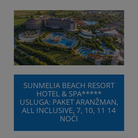
SUNMELIA BEACH RESORT
HOTEL & SPA*****
USLUGA: PAKET ARANŽMAN,
ALL INCLUSIVE, 7, 10, 11 14
NOĆI