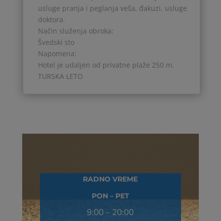
usluge pranja i peglanja veša, đakuzi, usluge
doktora.
Način služenja obroka:
Švedski sto
Napomena:
Hotel je udaljen od privatne plaže 250 m.
TURSKA LETO
RADNO VREME
PON – PET
9:00 – 20:00