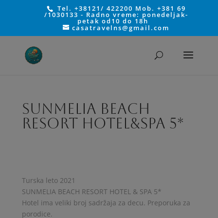
Tel. +38121/ 422200 Mob. +381 69
/1030133 - Radno vreme: ponedeljak-
petak od10 do 18h
casatravelns@gmail.com
SUNMELIA BEACH
RESORT HOTEL&SPA 5*
Turska leto 2021
SUNMELIA BEACH RESORT HOTEL & SPA 5*
Hotel ima veliki broj sadržaja za decu. Preporuka za
porodice.