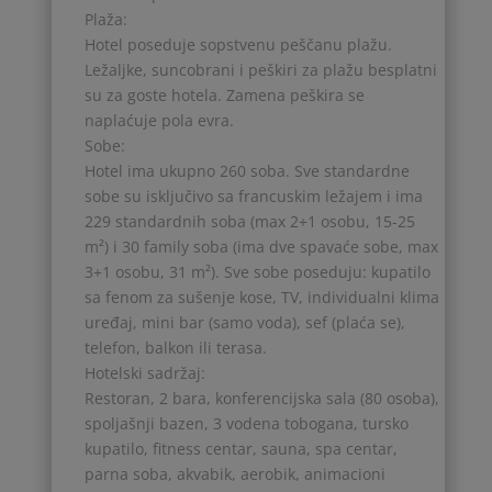
Plaža:
Hotel poseduje sopstvenu peščanu plažu.
Ležaljke, suncobrani i peškiri za plažu besplatni
su za goste hotela. Zamena peškira se
naplaćuje pola evra.
Sobe:
Hotel ima ukupno 260 soba. Sve standardne
sobe su isključivo sa francuskim ležajem i ima
229 standardnih soba (max 2+1 osobu, 15-25
m²) i 30 family soba (ima dve spavaće sobe, max
3+1 osobu, 31 m²). Sve sobe poseduju: kupatilo
sa fenom za sušenje kose, TV, individualni klima
uređaj, mini bar (samo voda), sef (plaća se),
telefon, balkon ili terasa.
Hotelski sadržaj:
Restoran, 2 bara, konferencijska sala (80 osoba),
spoljašnji bazen, 3 vodena tobogana, tursko
kupatilo, fitness centar, sauna, spa centar,
parna soba, akvabik, aerobik, animacioni