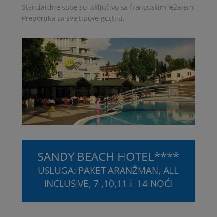
Standardne sobe su isključivo sa francuskim ležajem.
Preporuka za sve tipove gostiju.
SANDY BEACH HOTEL****
USLUGA: PAKET ARANŽMAN, ALL
INCLUSIVE, 7 ,10,11 i 14 NOĆI