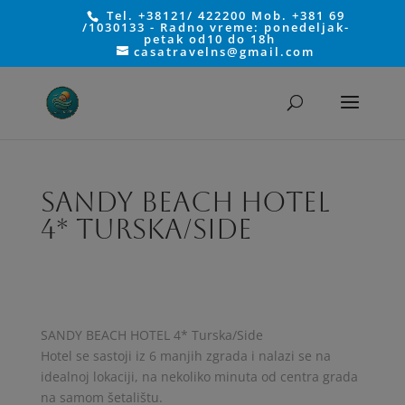
Tel. +38121/ 422200 Mob. +381 69
/1030133 - Radno vreme: ponedeljak-
petak od10 do 18h
casatravelns@gmail.com
SANDY BEACH HOTEL
4* Turska/Side
SANDY BEACH HOTEL 4* Turska/Side
Hotel se sastoji iz 6 manjih zgrada i nalazi se na
idealnoj lokaciji, na nekoliko minuta od centra grada
na samom šetalištu.