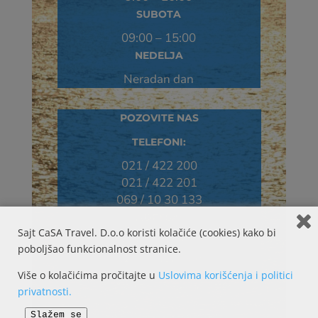
SUBOTA
09:00 – 15:00
NEDELJA
Neradan dan
POZOVITE NAS
TELEFONI:
021 / 422 200
021 / 422 201
069 / 10 30 133
ADRESA:
Sajt CaSA Travel. D.o.o koristi kolačiće (cookies) kako bi
Petra Drapšina 45
poboljšao funkcionalnost stranice.
21000 Novi Sad
Više o kolačićima pročitajte u
Uslovima korišćenja i politici
privatnosti.
Slažem se