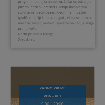
programi, odbojka na pesku, košarka, boćanje,
pikado, bežični internet u lobiju (besplatno),
stoni tenis, dečiji bazen, dečiji meni, dečije
igralište, dečiji klub (4-12 god). Plaća se: doktor,
masaža, bilijar, motorni sportovi na vodi, usluga
pranja veša.
Način pružanja usluge:
Švedski sto
RADNO VREME
PON – PET
9:00 – 20:00