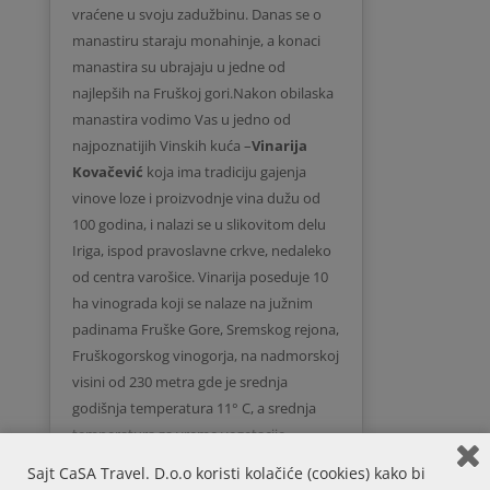
vraćene u svoju zadužbinu. Danas se o
manastiru staraju monahinje, a konaci
manastira su ubrajaju u jedne od
najlepših na Fruškoj gori.Nakon obilaska
manastira vodimo Vas u jedno od
najpoznatijih Vinskih kuća –
Vinarija
Kovačević
koja ima tradiciju gajenja
vinove loze i proizvodnje vina dužu od
100 godina, i nalazi se u slikovitom delu
Iriga, ispod pravoslavne crkve, nedaleko
od centra varošice. Vinarija poseduje 10
ha vinograda koji se nalaze na južnim
padinama Fruške Gore, Sremskog rejona,
Fruškogorskog vinogorja, na nadmorskoj
visini od 230 metra gde je srednja
godišnja temperatura 11° C, a srednja
temperatura za vreme vegetacije
vinograda je 17° C. 2001. godine završena
Sajt CaSA Travel. D.o.o koristi kolačiće (cookies) kako bi
je izgradnja nove vinarije u koju je