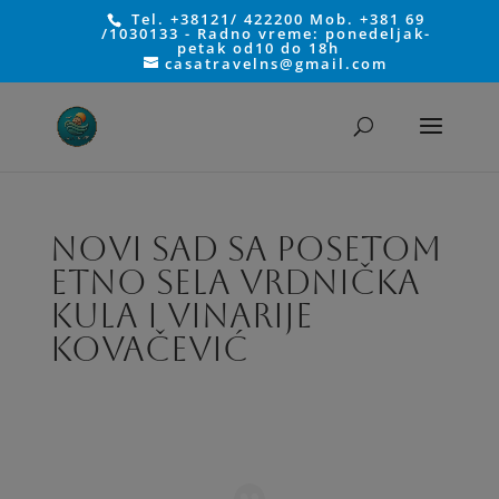
Tel. +38121/ 422200 Mob. +381 69
/1030133 - Radno vreme: ponedeljak-
petak od10 do 18h
casatravelns@gmail.com
Novi Sad sa posetom
Etno sela Vrdnička
kula i vinarije
Kovačević