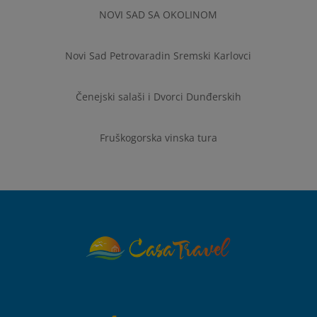
NOVI SAD SA OKOLINOM
Novi Sad Petrovaradin Sremski Karlovci
Čenejski salaši i Dvorci Dunđerskih
Fruškogorska vinska tura