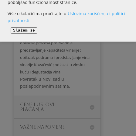
poboljšao funkcionalnost stranice.
ugradjena moderna vinska oprema i u
Više o kolačićima pročitajte u
Uslovima korišćenja i politici
koju se primenjuju postulati savremene
privatnosti.
tehnologije.
Sledi program obilaska : dolazak u
Slažem se
vinariju Kovačević ( podrum 1930) ;
obilazak procesa proizvodnje i
predstavljanje kapaciteta vinarije ;
obilazak podruma i predstavljanje vina
vinarije Kovačević ; odlazak u vinsku
kuću i degustacija vina.
Povratak u Novi sad u
poslepodnevnim satima.
CENE I USLOVI
PLAĆANJA
VAŽNE NAPOMENE