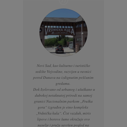
Novi Sad, kao kulturno i turističko
sedište Vojvodine, razvijen u ravnici
pored Dunava na izdignutim peščanim
gredama.
Dok Izolovano od urbanog i ušuškano u
dubokoj netaknutoj prirodi na samoj
granici Nacionalnim parkom „Fruška
gora“ izgrađen je etno kompleks
„Vrdnička kula“. Čist vazduh, miris
lipove i borove šume okružuje ovo
naselje i pruža savršen pogled na