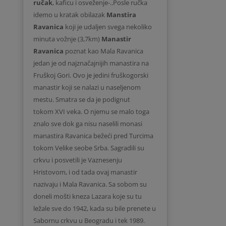
ručak
, kaficu i osveženje-..Posle ručka
idemo u kratak obilazak
Manstira
Ravanica
koji je udaljen svega nekoliko
minuta vožnje (3,7km)
Manastir
Ravanica
poznat kao Mala Ravanica
jedan je od najznačajnijih manastira na
Fruškoj Gori.
Ovo je jedini fruškogorski
manastir koji se nalazi u naseljenom
mestu. Smatra se da je podignut
tokom XVI veka. O njemu se malo toga
znalo sve dok ga nisu naselili monasi
manastira Ravanica bežeći pred Turcima
tokom Velike seobe Srba. Sagradili su
crkvu i posvetili je Vaznesenju
Hristovom, i od tada ovaj manastir
nazivaju i Mala Ravanica. Sa sobom su
doneli mošti kneza Lazara koje su tu
ležale sve do 1942, kada su bile prenete u
Sabornu crkvu u Beogradu i tek 1989.