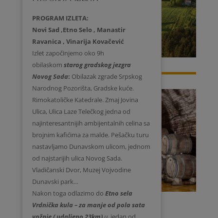
PROGRAM IZLETA:
Novi Sad ,Etno Selo , Manastir
Ravanica , Vinarija Kovačević
Izlet započinjemo oko 9h
obilaskom
starog gradskog jezgra
Novog Sada
:
Obilazak zgrade Srpskog
Narodnog Pozorišta, Gradske kuće.
Rimokatoličke Katedrale. Zmaj Jovina
Ulica, Ulica Laze Telečkog jedna od
najinteresantnijih ambijentalnih celina sa
brojnim kafićima za malde. Pešačku turu
nastavljamo Dunavskom ulicom, jednom
od najstarijih ulica Novog Sada.
Vladičanski Dvor, Muzej Vojvodine
Dunavski park…
Nakon toga odlazimo do
Etno sela
Vrdnička kula – za manje od pola sata
vožnje ( udaljeno 23km)
u
jedan od