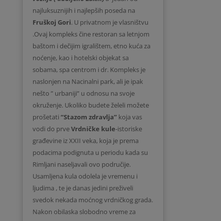
najluksuznijih i najlepših poseda na
Fruškoj Gori
. U privatnom je vlasništvu
.Ovaj kompleks čine restoran sa letnjom
baštom i dečijim igralištem, etno kuća za
noćenje, kao i hotelski objekat sa
sobama, spa centrom i dr. Kompleks je
naslonjen na Nacinalni park, ali je ipak
nešto ” urbaniji” u odnosu na svoje
okruženje. Ukoliko budete želeli možete
prošetati
“Stazom zdravlja”
koja vas
vodi do prve
Vrdničke kule
-istoriske
građevine iz XXII veka, koja je prema
podacima podignuta u periodu kada su
Rimljani naseljavali ovo područije.
Usamljena kula odolela je vremenu i
ljudima , te je danas jedini preživeli
svedok nekada moćnog vrdničkog grada.
Nakon obilaska slobodno vreme za