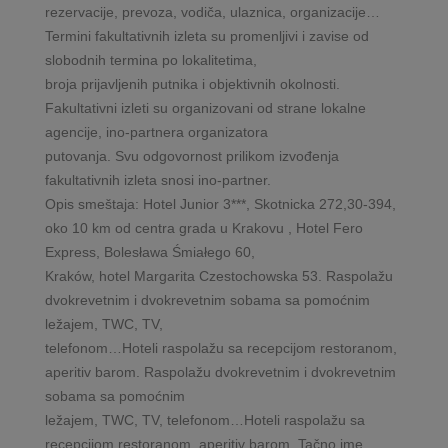
rezervacije, prevoza, vodiča, ulaznica, organizacije…
Termini fakultativnih izleta su promenljivi i zavise od
slobodnih termina po lokalitetima,
broja prijavljenih putnika i objektivnih okolnosti.
Fakultativni izleti su organizovani od strane lokalne
agencije, ino-partnera organizatora
putovanja. Svu odgovornost prilikom izvođenja
fakultativnih izleta snosi ino-partner.
Opis smeštaja: Hotel Junior 3***, Skotnicka 272,30-394,
oko 10 km od centra grada u Krakovu , Hotel Fero
Express, Bolesława Śmiałego 60,
Kraków, hotel Margarita Czestochowska 53. Raspolažu
dvokrevetnim i dvokrevetnim sobama sa pomoćnim
ležajem, TWC, TV,
telefonom…Hoteli raspolažu sa recepcijom restoranom,
aperitiv barom. Raspolažu dvokrevetnim i dvokrevetnim
sobama sa pomoćnim
ležajem, TWC, TV, telefonom…Hoteli raspolažu sa
recepcijom restoranom, aperitiv barom..Tačno ime