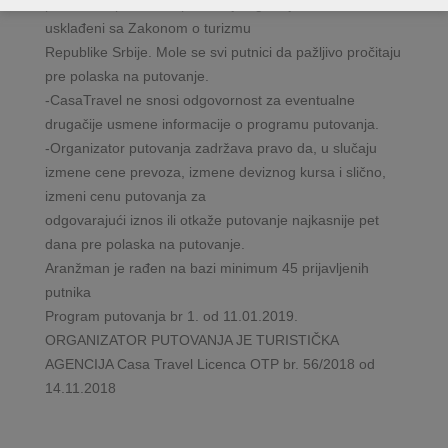
prihvata. Opšti uslovi putovanja agencije Casa Travel su
usklađeni sa Zakonom o turizmu
Republike Srbije. Mole se svi putnici da pažljivo pročitaju
pre polaska na putovanje.
-CasaTravel ne snosi odgovornost za eventualne
drugačije usmene informacije o programu putovanja.
-Organizator putovanja zadržava pravo da, u slučaju
izmene cene prevoza, izmene deviznog kursa i slično,
izmeni cenu putovanja za
odgovarajući iznos ili otkaže putovanje najkasnije pet
dana pre polaska na putovanje.
Aranžman je rađen na bazi minimum 45 prijavljenih
putnika
Program putovanja br 1. od 11.01.2019.
ORGANIZATOR PUTOVANJA JE TURISTIČKA
AGENCIJA Casa Travel Licenca OTP br. 56/2018 od
14.11.2018