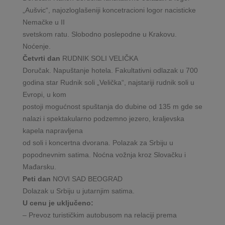
„Aušvic“, najozloglašeniji koncetracioni logor nacisticke
Nemačke u II
svetskom ratu. Slobodno poslepodne u Krakovu.
Noćenje.
Četvrti dan
RUDNIK SOLI VELIČKA
Doručak. Napuštanje hotela. Fakultativni odlazak u 700
godina star Rudnik soli „Velička“, najstariji rudnik soli u
Evropi, u kom
postoji mogućnost spuštanja do dubine od 135 m gde se
nalazi i spektakularno podzemno jezero, kraljevska
kapela napravljena
od soli i koncertna dvorana. Polazak za Srbiju u
popodnevnim satima. Noćna vožnja kroz Slovačku i
Mađarsku.
Peti dan
NOVI SAD BEOGRAD
Dolazak u Srbiju u jutarnjim satima.
U cenu je uključeno:
– Prevoz turističkim autobusom na relaciji prema