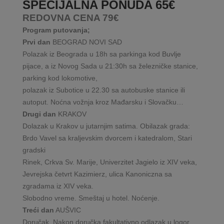
SPECIJALNA PONUDA 65€
REDOVNA CENA 79€
Program putovanja;
Prvi dan
BEOGRAD NOVI SAD
Polazak iz Beograda u 18h sa parkinga kod Buvlje
pijace, a iz Novog Sada u 21:30h sa železničke stanice,
parking kod lokomotive,
polazak iz Subotice u 22.30 sa autobuske stanice ili
autoput. Noćna vožnja kroz Mađarsku i Slovačku…
Drugi dan
KRAKOV
Dolazak u Krakov u jutarnjim satima. Obilazak grada:
Brdo Vavel sa kraljevskim dvorcem i katedralom, Stari
gradski
Rinek, Crkva Sv. Marije, Univerzitet Jagielo iz XIV veka,
Jevrejska četvrt Kazimierz, ulica Kanoniczna sa
zgradama iz XIV veka.
Slobodno vreme. Smeštaj u hotel. Noćenje.
Treći dan
AUŠVIC
Doručak. Nakon doručka fakultativno odlazak u logor