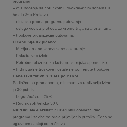
programu
– dva noćenja sa doručkom u dvokrevetnim sobama u
hotelu 3* u Krakovu
– obilaske prema programu putovanja
– usluge vodiča-pratioca za vreme trajanja aranžmana
– troškove organizacije putovanja.
U cenu nije uključeno:
– Medjunarodno zdravstveno osiguranje
– Fakultativne izlete
– Potrebne ulaznice za kulturno istorijske spomenike
– Individualne troškove i ostale ne pomenute troškove.
Cene fakultativnih izleta po osobi
Podložne su promenama, minimum za realizaciju izleta
je 30 putnika:
– Logor Aušvic – 25 €
– Rudnik soli Velička 30 €.
NAPOMENA
-Fakultativni izleti nisu obavezni deo
programa i zavise od broja prijavljenih putnika. Cena se
uglavnom sastoji od troškova