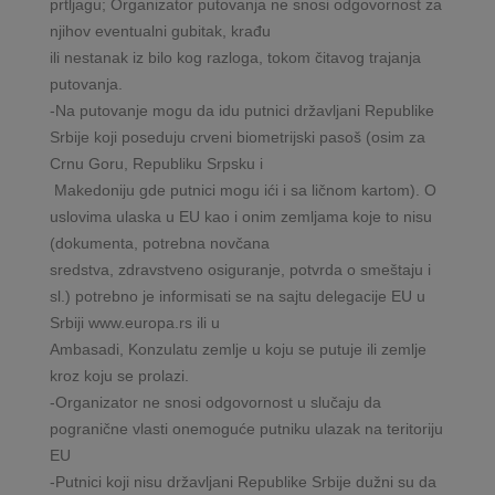
prtljagu; Organizator putovanja ne snosi odgovornost za
njihov eventualni gubitak, krađu
ili nestanak iz bilo kog razloga, tokom čitavog trajanja
putovanja.
-Na putovanje mogu da idu putnici državljani Republike
Srbije koji poseduju crveni biometrijski pasoš (osim za
Crnu Goru, Republiku Srpsku i
Makedoniju gde putnici mogu ići i sa ličnom kartom). O
uslovima ulaska u EU kao i onim zemljama koje to nisu
(dokumenta, potrebna novčana
sredstva, zdravstveno osiguranje, potvrda o smeštaju i
sl.) potrebno je informisati se na sajtu delegacije EU u
Srbiji www.europa.rs ili u
Ambasadi, Konzulatu zemlje u koju se putuje ili zemlje
kroz koju se prolazi.
-Organizator ne snosi odgovornost u slučaju da
pogranične vlasti onemoguće putniku ulazak na teritoriju
EU
-Putnici koji nisu državljani Republike Srbije dužni su da