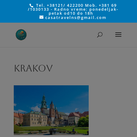
Tel. +38121/ 422200 Mob. +381 69
/1030133 - Radno vreme: ponedeljak-
petak od10 do 18h
casatravelns@gmail.com
KRAKOV