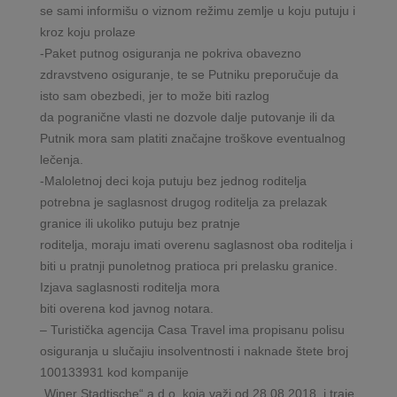
se sami informišu o viznom režimu zemlje u koju putuju i
kroz koju prolaze
-Paket putnog osiguranja ne pokriva obavezno
zdravstveno osiguranje, te se Putniku preporučuje da
isto sam obezbedi, jer to može biti razlog
da pogranične vlasti ne dozvole dalje putovanje ili da
Putnik mora sam platiti značajne troškove eventualnog
lečenja.
-Maloletnoj deci koja putuju bez jednog roditelja
potrebna je saglasnost drugog roditelja za prelazak
granice ili ukoliko putuju bez pratnje
roditelja, moraju imati overenu saglasnost oba roditelja i
biti u pratnji punoletnog pratioca pri prelasku granice.
Izjava saglasnosti roditelja mora
biti overena kod javnog notara.
– Turistička agencija Casa Travel ima propisanu polisu
osiguranja u slučajiu insolventnosti i naknade štete broj
100133931 kod kompanije
„Winer Stadtische“ a.d.o. koja važi od 28.08.2018. i traje