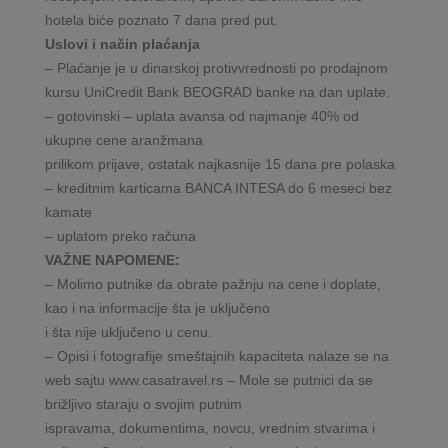
hotela biće poznato 7 dana pred put.
Uslovi i način plaćanja
– Plaćanje je u dinarskoj protivvrednosti po prodajnom
kursu UniCredit Bank BEOGRAD banke na dan uplate.
– gotovinski – uplata avansa od najmanje 40% od
ukupne cene aranžmana
prilikom prijave, ostatak najkasnije 15 dana pre polaska
– kreditnim karticama BANCA INTESA do 6 meseci bez
kamate
– uplatom preko računa
VAŽNE NAPOMENE:
– Molimo putnike da obrate pažnju na cene i doplate,
kao i na informacije šta je uključeno
i šta nije uključeno u cenu.
– Opisi i fotografije smeštajnih kapaciteta nalaze se na
web sajtu www.casatravel.rs – Mole se putnici da se
brižljivo staraju o svojim putnim
ispravama, dokumentima, novcu, vrednim stvarima i